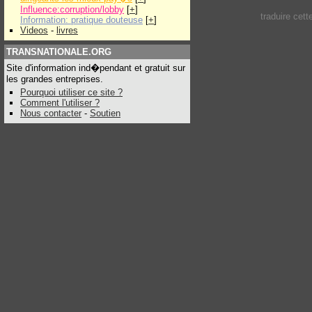
Influence:corruption/lobby
[
+
]
traduire cet
Information: pratique douteuse
[
+
]
Videos
-
livres
TRANSNATIONALE.ORG
Site d'information ind�pendant et gratuit sur
les grandes entreprises.
Pourquoi utiliser ce site ?
Comment l'utiliser ?
Nous contacter
-
Soutien