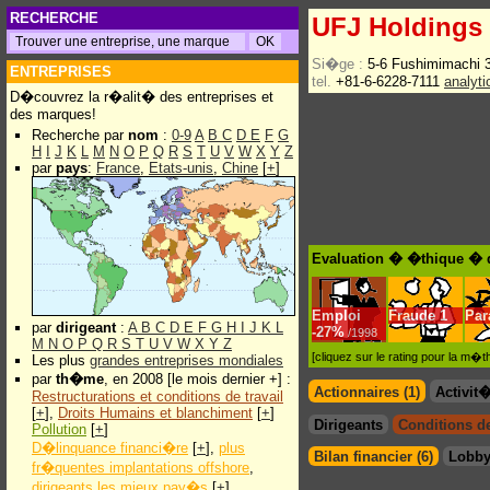
RECHERCHE
UFJ Holdings
Si�ge :
5-6 Fushimimachi 
ENTREPRISES
tel.
+81-6-6228-7111
analyt
D�couvrez la r�alit� des entreprises et
des marques!
Recherche par
nom
:
0-9
A
B
C
D
E
F
G
H
I
J
K
L
M
N
O
P
Q
R
S
T
U
V
W
X
Y
Z
par
pays
:
France
,
Etats-unis
,
Chine
[
+
]
Evaluation � �thique � 
Emploi
Fraude
1
Par
par
dirigeant
:
A
B
C
D
E
F
G
H
I
J
K
L
-
27%
/1998
M
N
O
P
Q
R
S
T
U
V
W
X
Y
Z
[cliquez sur le rating pour la m
Les plus
grandes entreprises mondiales
par
th�me
, en 2008 [le mois dernier +] :
Actionnaires (1)
Activit
Restructurations et conditions de travail
[
+
],
Droits Humains et blanchiment
[
+
]
Dirigeants
Conditions de 
Pollution
[
+
]
D�linquance financi�re
[
+
],
plus
Bilan financier (6)
Lobby
fr�quentes implantations offshore
,
dirigeants les mieux pay�s
[
+
]