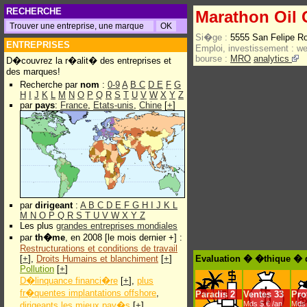
RECHERCHE
Marathon Oil
Si�ge :
5555 San Felipe R
ENTREPRISES
Emploi, investissement :
w
bourse :
MRO
analytics
D�couvrez la r�alit� des entreprises et
des marques!
Recherche par
nom
:
0-9
A
B
C
D
E
F
G
H
I
J
K
L
M
N
O
P
Q
R
S
T
U
V
W
X
Y
Z
par
pays
:
France
,
Etats-unis
,
Chine
[
+
]
par
dirigeant
:
A
B
C
D
E
F
G
H
I
J
K
L
M
N
O
P
Q
R
S
T
U
V
W
X
Y
Z
Les plus
grandes entreprises mondiales
par
th�me
, en 2008 [le mois dernier +] :
Restructurations et conditions de travail
[
+
],
Droits Humains et blanchiment
[
+
]
Evaluation � �thique � 
Pollution
[
+
]
D�linquance financi�re
[
+
],
plus
fr�quentes implantations offshore
,
Paradis
2
Ventes
33
Prof
Mds $.€ /an
Mds 
dirigeants les mieux pay�s
[
+
]