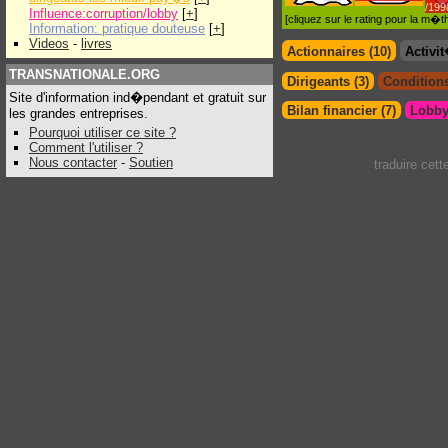
/199
Influence:corruption/lobby
[
+
]
[cliquez sur le rating pour la m
Information: pratique douteuse
[
+
]
Videos
-
livres
Actionnaires (10)
Activi
TRANSNATIONALE.ORG
Dirigeants (3)
Conditions
Site d'information ind�pendant et gratuit sur
Bilan financier (7)
Lobby
les grandes entreprises.
Pourquoi utiliser ce site ?
Comment l'utiliser ?
Nous contacter
-
Soutien
traduire cet