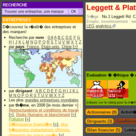
RECHERCHE
Leggett & Plat
Si�ge :
No.1 Leggett Rd. 
ENTREPRISES
Emploi, investissement :
w
LEG
analytics
D�couvrez la r�alit� des entreprises et
des marques!
Recherche par
nom
:
0-9
A
B
C
D
E
F
G
H
I
J
K
L
M
N
O
P
Q
R
S
T
U
V
W
X
Y
Z
par
pays
:
France
,
Etats-unis
,
Chine
[
+
]
Evaluation � �thique � d
par
dirigeant
:
A
B
C
D
E
F
G
H
I
J
K
L
Ventes
4
Salaire
M
N
O
P
Q
R
S
T
U
V
W
X
Y
Z
Mds $.€ /an
1111
*min.
Les plus
grandes entreprises mondiales
[cliquez sur le rating pour la m
par
th�me
, en 2008 [le mois dernier +] :
Restructurations et conditions de travail
Actionnaires (8)
Activit
[
+
],
Droits Humains et blanchiment
[
+
]
Pollution
[
+
]
Dirigeants (3)
Conditions
D�linquance financi�re
[
+
],
plus
fr�quentes implantations offshore
,
Bilan financier (5)
Lobby
dirigeants les mieux pay�s
[
+
]