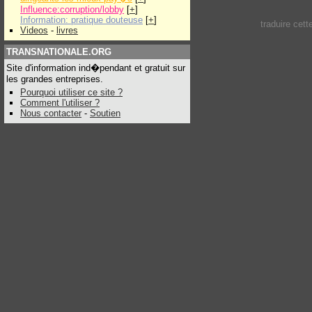
Influence:corruption/lobby
[
+
]
Information: pratique douteuse
[
+
]
traduire cet
Videos
-
livres
TRANSNATIONALE.ORG
Site d'information ind�pendant et gratuit sur
les grandes entreprises.
Pourquoi utiliser ce site ?
Comment l'utiliser ?
Nous contacter
-
Soutien