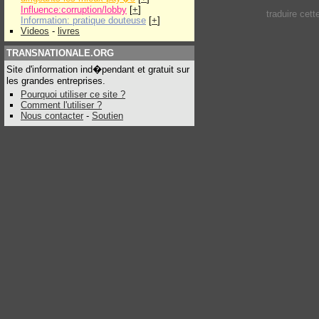
Influence:corruption/lobby
[
+
]
traduire cet
Information: pratique douteuse
[
+
]
Videos
-
livres
TRANSNATIONALE.ORG
Site d'information ind�pendant et gratuit sur
les grandes entreprises.
Pourquoi utiliser ce site ?
Comment l'utiliser ?
Nous contacter
-
Soutien