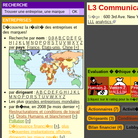
RECHERCHE
L3 Communica
Si�ge :
600 3rd Ave. New 
ENTREPRISES
LLL
analytics
D�couvrez la r�alit� des entreprises et
des marques!
Recherche par
nom
:
0-9
A
B
C
D
E
F
G
H
I
J
K
L
M
N
O
P
Q
R
S
T
U
V
W
X
Y
Z
par
pays
:
France
,
Etats-unis
,
Chine
[
+
]
Evaluation � �thique � 
Humain
1
Ventes
7
Prof
par
dirigeant
:
A
B
C
D
E
F
G
H
I
J
K
L
Mds $.€ /an
Mds 
/199
M
N
O
P
Q
R
S
T
U
V
W
X
Y
Z
[cliquez sur le rating pour la m
Les plus
grandes entreprises mondiales
par
th�me
, en 2008 [le mois dernier +] :
Actionnaires (7)
Activit
Restructurations et conditions de travail
[
+
],
Droits Humains et blanchiment
[
+
]
Dirigeants (3)
Conditions
Pollution
[
+
]
D�linquance financi�re
[
+
],
plus
Bilan financier (4)
Lobby
fr�quentes implantations offshore
,
dirigeants les mieux pay�s
[
+
]