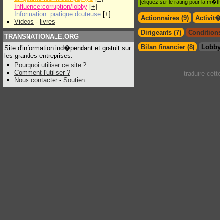
[cliquez sur le rating pour la m
Influence:corruption/lobby
[
+
]
Information: pratique douteuse
[
+
]
Actionnaires (9)
Activit
Videos
-
livres
Dirigeants (7)
Conditions
TRANSNATIONALE.ORG
Bilan financier (8)
Lobby
Site d'information ind�pendant et gratuit sur
les grandes entreprises.
Pourquoi utiliser ce site ?
Comment l'utiliser ?
traduire cet
Nous contacter
-
Soutien