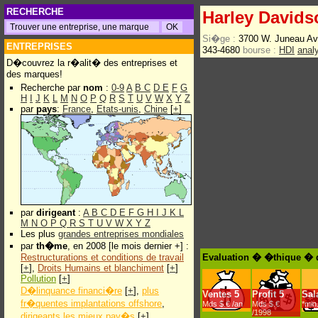
RECHERCHE
Harley Davids
Si�ge :
3700 W. Juneau Av
ENTREPRISES
343-4680
bourse :
HDI
anal
D�couvrez la r�alit� des entreprises et
des marques!
Recherche par
nom
:
0-9
A
B
C
D
E
F
G
H
I
J
K
L
M
N
O
P
Q
R
S
T
U
V
W
X
Y
Z
par
pays
:
France
,
Etats-unis
,
Chine
[
+
]
par
dirigeant
:
A
B
C
D
E
F
G
H
I
J
K
L
M
N
O
P
Q
R
S
T
U
V
W
X
Y
Z
Les plus
grandes entreprises mondiales
par
th�me
, en 2008 [le mois dernier +] :
Restructurations et conditions de travail
Evaluation � �thique � 
[
+
],
Droits Humains et blanchiment
[
+
]
Pollution
[
+
]
D�linquance financi�re
[
+
],
plus
Ventes
5
Profit
5
Sal
fr�quentes implantations offshore
,
Mds $.€ /an
Mds $.€
*min
/1998
dirigeants les mieux pay�s
[
+
]