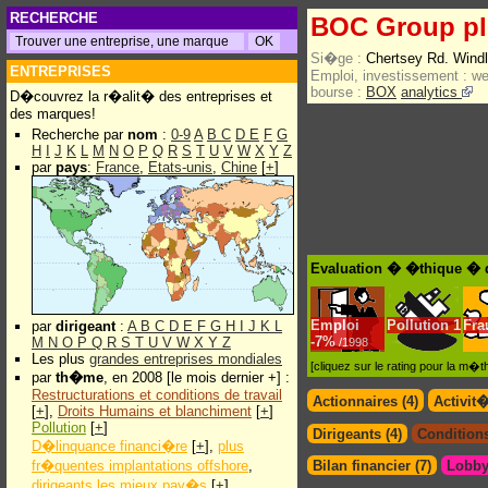
RECHERCHE
BOC Group pl
Si�ge :
Chertsey Rd. Wind
ENTREPRISES
Emploi, investissement :
w
bourse :
BOX
analytics
D�couvrez la r�alit� des entreprises et
des marques!
Recherche par
nom
:
0-9
A
B
C
D
E
F
G
H
I
J
K
L
M
N
O
P
Q
R
S
T
U
V
W
X
Y
Z
par
pays
:
France
,
Etats-unis
,
Chine
[
+
]
Evaluation � �thique � 
Emploi
Pollution
1
Fra
par
dirigeant
:
A
B
C
D
E
F
G
H
I
J
K
L
-
7%
M
N
O
P
Q
R
S
T
U
V
W
X
Y
Z
/1998
Les plus
grandes entreprises mondiales
[cliquez sur le rating pour la m
par
th�me
, en 2008 [le mois dernier +] :
Restructurations et conditions de travail
Actionnaires (4)
Activit
[
+
],
Droits Humains et blanchiment
[
+
]
Pollution
[
+
]
Dirigeants (4)
Conditions
D�linquance financi�re
[
+
],
plus
fr�quentes implantations offshore
,
Bilan financier (7)
Lobby
dirigeants les mieux pay�s
[
+
]