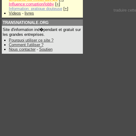
Influence:corruption/lobby
[
+
]
Information: pratique douteuse
[
+
]
traduire cet
Videos
-
livres
TRANSNATIONALE.ORG
Site d'information ind�pendant et gratuit sur
les grandes entreprises.
Pourquoi utiliser ce site ?
Comment l'utiliser ?
Nous contacter
-
Soutien