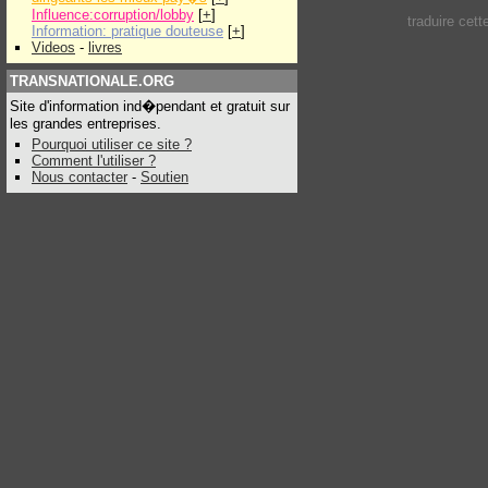
Influence:corruption/lobby
[
+
]
traduire cet
Information: pratique douteuse
[
+
]
Videos
-
livres
TRANSNATIONALE.ORG
Site d'information ind�pendant et gratuit sur
les grandes entreprises.
Pourquoi utiliser ce site ?
Comment l'utiliser ?
Nous contacter
-
Soutien