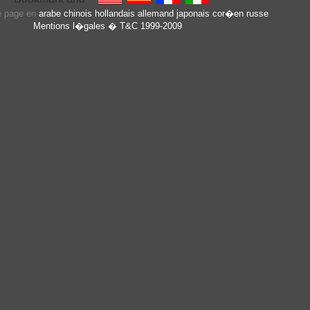
te page en
arabe
chinois
hollandais
allemand
japonais
cor�en
russe
Mentions l�gales
� T&C 1999-2009