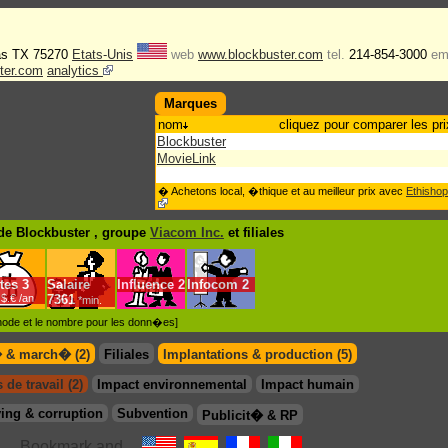
las TX 75270
Etats-Unis
web
www.blockbuster.com
tel.
214-854-3000
em
ster.com
analytics
Marques
nom
cliquez pour comparer les pri
Blockbuster
MovieLink
� Achetons local, �thique et au meilleur prix avec
Ethishop
de Blockbuster , groupe
Viacom Inc.
et filiales
tes
3
Salaire
Influence
2
Infocom
2
$.€ /an
7361
*min.
�thode et le nombre pour les donn�es]
� & march� (2)
Filiales
Implantations & production (5)
 de travail (2)
Impact environnemental
Impact humain
ing & corruption
Subvention
Publicit� & RP