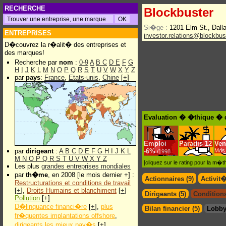
RECHERCHE
Blockbuster
Si�ge :
1201 Elm St., Dal
ENTREPRISES
investor.relations@blockbu
D�couvrez la r�alit� des entreprises et
des marques!
Recherche par
nom
:
0-9
A
B
C
D
E
F
G
H
I
J
K
L
M
N
O
P
Q
R
S
T
U
V
W
X
Y
Z
par
pays
:
France
,
Etats-unis
,
Chine
[
+
]
Evaluation � �thique � 
Emploi
Paradis
12
Ven
par
dirigeant
:
A
B
C
D
E
F
G
H
I
J
K
L
-
6%
Mds 
/1998
M
N
O
P
Q
R
S
T
U
V
W
X
Y
Z
[cliquez sur le rating pour la m
Les plus
grandes entreprises mondiales
par
th�me
, en 2008 [le mois dernier +] :
Actionnaires (9)
Activit
Restructurations et conditions de travail
[
+
],
Droits Humains et blanchiment
[
+
]
Dirigeants (5)
Conditions
Pollution
[
+
]
D�linquance financi�re
[
+
],
plus
Bilan financier (5)
Lobby
fr�quentes implantations offshore
,
dirigeants les mieux pay�s
[
+
]