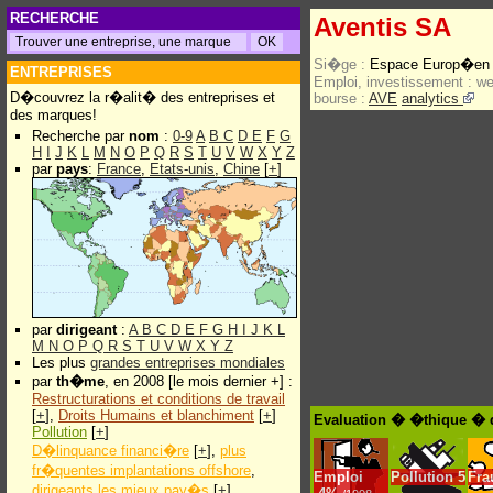
RECHERCHE
Aventis SA
Si�ge :
Espace Europ�en d
ENTREPRISES
Emploi, investissement :
w
D�couvrez la r�alit� des entreprises et
bourse :
AVE
analytics
des marques!
Recherche par
nom
:
0-9
A
B
C
D
E
F
G
H
I
J
K
L
M
N
O
P
Q
R
S
T
U
V
W
X
Y
Z
par
pays
:
France
,
Etats-unis
,
Chine
[
+
]
par
dirigeant
:
A
B
C
D
E
F
G
H
I
J
K
L
M
N
O
P
Q
R
S
T
U
V
W
X
Y
Z
Les plus
grandes entreprises mondiales
par
th�me
, en 2008 [le mois dernier +] :
Restructurations et conditions de travail
[
+
],
Droits Humains et blanchiment
[
+
]
Evaluation � �thique � 
Pollution
[
+
]
D�linquance financi�re
[
+
],
plus
fr�quentes implantations offshore
,
Emploi
Pollution
5
Fra
dirigeants les mieux pay�s
[
+
]