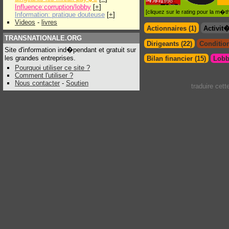
-
4%
/1998
Influence:corruption/lobby
[
+
]
[cliquez sur le rating pour la m
Information: pratique douteuse
[
+
]
Videos
-
livres
Actionnaires (1)
Activit
TRANSNATIONALE.ORG
Dirigeants (22)
Condition
Site d'information ind�pendant et gratuit sur
les grandes entreprises.
Bilan financier (15)
Lobb
Pourquoi utiliser ce site ?
Comment l'utiliser ?
Nous contacter
-
Soutien
traduire cet