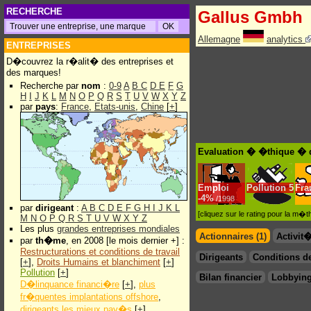
RECHERCHE
Gallus Gmbh
Allemagne
analytics
ENTREPRISES
D�couvrez la r�alit� des entreprises et
des marques!
Recherche par
nom
:
0-9
A
B
C
D
E
F
G
H
I
J
K
L
M
N
O
P
Q
R
S
T
U
V
W
X
Y
Z
par
pays
:
France
,
Etats-unis
,
Chine
[
+
]
Evaluation � �thique � 
Emploi
Pollution
5
Fra
-
4%
/1998
par
dirigeant
:
A
B
C
D
E
F
G
H
I
J
K
L
[cliquez sur le rating pour la m
M
N
O
P
Q
R
S
T
U
V
W
X
Y
Z
Les plus
grandes entreprises mondiales
Actionnaires (1)
Activit
par
th�me
, en 2008 [le mois dernier +] :
Restructurations et conditions de travail
Dirigeants
Conditions de
[
+
],
Droits Humains et blanchiment
[
+
]
Pollution
[
+
]
Bilan financier
Lobbying
D�linquance financi�re
[
+
],
plus
fr�quentes implantations offshore
,
dirigeants les mieux pay�s
[
+
]