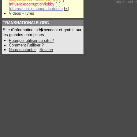
traduire cett
Influence:corruption/lobby
[
+
]
Information: pratique douteuse
[
+
]
Videos
-
livres
TRANSNATIONALE.ORG
Site d'information ind�pendant et gratuit sur
les grandes entreprises.
Pourquoi utiliser ce site ?
Comment l'utiliser ?
Nous contacter
-
Soutien