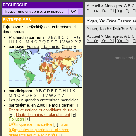
RECHERCHE
Accueil
> Managers:
A
B
C
Y - Yc
|
Yd - Yf
|
Yg - Yj
|
Y
ENTREPRISES
Yigan, Ye:
China Eastern Ai
D�couvrez la r�alit� des entreprises et
Yioun, Tan Sri Dato'Seri V
des marques!
Accueil
> Managers:
A
B
C
Recherche par
nom
:
0-9
A
B
C
D
E
F
G
Y - Yc
|
Yd - Yf
|
Yg - Yj
|
Y
H
I
J
K
L
M
N
O
P
Q
R
S
T
U
V
W
X
Y
Z
par
pays
:
France
,
Etats-unis
,
Chine
[
+
]
traduire cet
par
dirigeant
:
A
B
C
D
E
F
G
H
I
J
K
L
M
N
O
P
Q
R
S
T
U
V
W
X
Y
Z
Les plus
grandes entreprises mondiales
par
th�me
, en 2008 [le mois dernier +] :
Restructurations et conditions de travail
[
+
],
Droits Humains et blanchiment
[
+
]
Pollution
[
+
]
D�linquance financi�re
[
+
],
plus
fr�quentes implantations offshore
,
dirigeants les mieux pay�s
[
+
]