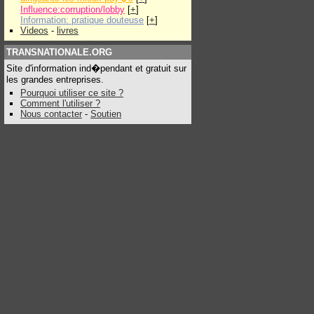
Influence:corruption/lobby
[
+
]
Information: pratique douteuse
[
+
]
Videos
-
livres
TRANSNATIONALE.ORG
Site d'information ind�pendant et gratuit sur
les grandes entreprises.
Pourquoi utiliser ce site ?
Comment l'utiliser ?
Nous contacter
-
Soutien