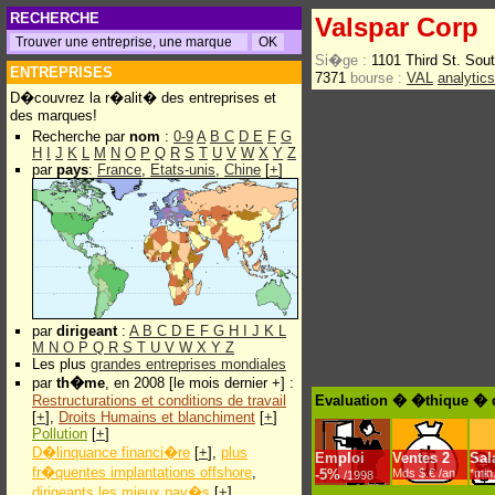
RECHERCHE
Valspar Corp
Si�ge :
1101 Third St. So
ENTREPRISES
7371
bourse :
VAL
analytic
D�couvrez la r�alit� des entreprises et
des marques!
Recherche par
nom
:
0-9
A
B
C
D
E
F
G
H
I
J
K
L
M
N
O
P
Q
R
S
T
U
V
W
X
Y
Z
par
pays
:
France
,
Etats-unis
,
Chine
[
+
]
par
dirigeant
:
A
B
C
D
E
F
G
H
I
J
K
L
M
N
O
P
Q
R
S
T
U
V
W
X
Y
Z
Les plus
grandes entreprises mondiales
par
th�me
, en 2008 [le mois dernier +] :
Restructurations et conditions de travail
Evaluation � �thique � d
[
+
],
Droits Humains et blanchiment
[
+
]
Pollution
[
+
]
D�linquance financi�re
[
+
],
plus
Emploi
Ventes
2
Sal
fr�quentes implantations offshore
,
-
5%
Mds $.€ /an
*min
/1998
dirigeants les mieux pay�s
[
+
]