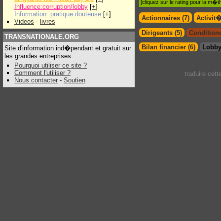
[cliquez sur le rating pour la m
Influence:corruption/lobby
[
+
]
Information: pratique douteuse
[
+
]
Actionnaires (7)
Activit
Videos
-
livres
Dirigeants (5)
Conditions
TRANSNATIONALE.ORG
Bilan financier (6)
Lobby
Site d'information ind�pendant et gratuit sur
les grandes entreprises.
Pourquoi utiliser ce site ?
Comment l'utiliser ?
traduire cet
Nous contacter
-
Soutien