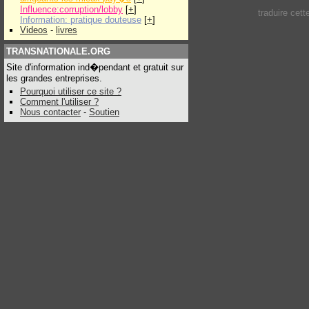
Influence:corruption/lobby
[
+
]
traduire cet
Information: pratique douteuse
[
+
]
Videos
-
livres
TRANSNATIONALE.ORG
Site d'information ind�pendant et gratuit sur
les grandes entreprises.
Pourquoi utiliser ce site ?
Comment l'utiliser ?
Nous contacter
-
Soutien