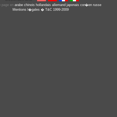
te page en
arabe
chinois
hollandais
allemand
japonais
cor�en
russe
Mentions l�gales
� T&C 1999-2009