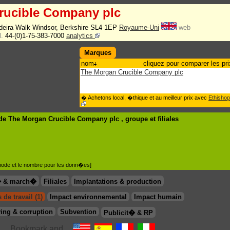
rucible Company plc
eira Walk Windsor, Berkshire SL4 1EP
Royaume-Uni
web
l.
44-(0)1-75-383-7000
analytics
Marques
nom
cliquez pour comparer les pri
The Morgan Crucible Company plc
� Achetons local, �thique et au meilleur prix avec
Ethishop
de The Morgan Crucible Company plc , groupe
et filiales
�thode et le nombre pour les donn�es]
� & march�
Filiales
Implantations & production
 de travail (1)
Impact environnemental
Impact humain
ing & corruption
Subvention
Publicit� & RP