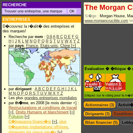
RECHERCHE
The Morgan C
Si�ge :
Morgan House, Mad
ENTREPRISES
www.morgancrucible.com
te
D�couvrez la r�alit� des entreprises et
des marques!
Recherche par
nom
:
0-9
A
B
C
D
E
F
G
H
I
J
K
L
M
N
O
P
Q
R
S
T
U
V
W
X
Y
Z
par
pays
:
France
,
Etats-unis
,
Chine
[
+
]
Evaluation � �thique � 
Fraude
1
Ventes
1
Mds $.€ /an
par
dirigeant
:
A
B
C
D
E
F
G
H
I
J
K
L
M
N
O
P
Q
R
S
T
U
V
W
X
Y
Z
[cliquez sur le rating pour la m
Les plus
grandes entreprises mondiales
par
th�me
, en 2008 [le mois dernier +] :
Actionnaires (3)
Activit
Restructurations et conditions de travail
[
+
],
Droits Humains et blanchiment
[
+
]
Dirigeants (3)
Conditions
Pollution
[
+
]
D�linquance financi�re
[
+
],
plus
Bilan financier (5)
Lobby
fr�quentes implantations offshore
,
dirigeants les mieux pay�s
[
+
]