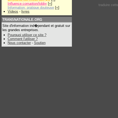
Influence:corruption/lobby
[
+
]
traduire cet
Information: pratique douteuse
[
+
]
Videos
-
livres
TRANSNATIONALE.ORG
Site d'information ind�pendant et gratuit sur
les grandes entreprises.
Pourquoi utiliser ce site ?
Comment l'utiliser ?
Nous contacter
-
Soutien