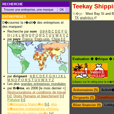
RECHERCHE
Teekay Shippi
Si�ge :
West Bay St and 
ENTREPRISES
:
TK
analytics
D�couvrez la r�alit� des entreprises et
des marques!
Recherche par
nom
:
0-9
A
B
C
D
E
F
G
H
I
J
K
L
M
N
O
P
Q
R
S
T
U
V
W
X
Y
Z
par
pays
:
France
,
Etats-unis
,
Chine
[
+
]
Evaluation � �thique � d
Paradis
1
Ventes
1
Mds $.€ /an
par
dirigeant
:
A
B
C
D
E
F
G
H
I
J
K
L
M
N
O
P
Q
R
S
T
U
V
W
X
Y
Z
[cliquez sur le rating pour la m
Les plus
grandes entreprises mondiales
par
th�me
, en 2008 [le mois dernier +] :
Actionnaires (5)
Activit
Restructurations et conditions de travail
[
+
],
Droits Humains et blanchiment
[
+
]
Dirigeants (5)
Conditions
Pollution
[
+
]
D�linquance financi�re
[
+
],
plus
Bilan financier (9)
Lobby
fr�quentes implantations offshore
,
dirigeants les mieux pay�s
[
+
]