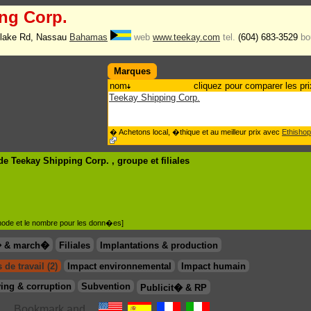
ng Corp.
Blake Rd, Nassau
Bahamas
web
www.teekay.com
tel.
(604) 683-3529
bo
Marques
nom
cliquez pour comparer les pri
Teekay Shipping Corp.
� Achetons local, �thique et au meilleur prix avec
Ethishop
e Teekay Shipping Corp. , groupe
et filiales
�thode et le nombre pour les donn�es]
� & march�
Filiales
Implantations & production
 de travail (2)
Impact environnemental
Impact humain
ing & corruption
Subvention
Publicit� & RP