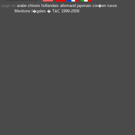
te page en
arabe
chinois
hollandais
allemand
japonais
cor�en
russe
Mentions l�gales
� T&C 1999-2009