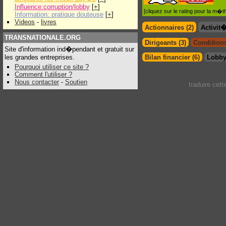
Influence:corruption/lobby
[
+
]
[cliquez sur le rating pour la m
Information: pratique douteuse
[
+
]
Videos
-
livres
Actionnaires (2)
Activit
TRANSNATIONALE.ORG
Dirigeants (3)
Conditions
Site d'information ind�pendant et gratuit sur
les grandes entreprises.
Bilan financier (6)
Lobby
Pourquoi utiliser ce site ?
Comment l'utiliser ?
Nous contacter
-
Soutien
traduire cet