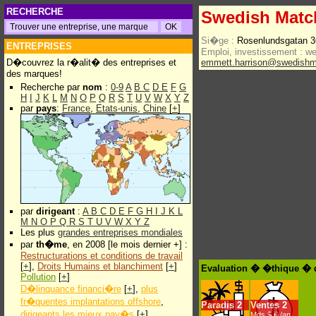
RECHERCHE
Swedish Matc
Si�ge :
Rosenlundsgatan 3
ENTREPRISES
Emploi, investissement :
w
D�couvrez la r�alit� des entreprises et
emmett.harrison@swedish
des marques!
Recherche par
nom
:
0-9
A
B
C
D
E
F
G
H
I
J
K
L
M
N
O
P
Q
R
S
T
U
V
W
X
Y
Z
par
pays
:
France
,
Etats-unis
,
Chine
[
+
]
par
dirigeant
:
A
B
C
D
E
F
G
H
I
J
K
L
M
N
O
P
Q
R
S
T
U
V
W
X
Y
Z
Les plus
grandes entreprises mondiales
par
th�me
, en 2008 [le mois dernier +] :
Restructurations et conditions de travail
[
+
],
Droits Humains et blanchiment
[
+
]
Evaluation � �thique � 
Pollution
[
+
]
D�linquance financi�re
[
+
],
plus
fr�quentes implantations offshore
,
Paradis
2
Ventes
2
dirigeants les mieux pay�s
[
+
]
Mds $.€ /an