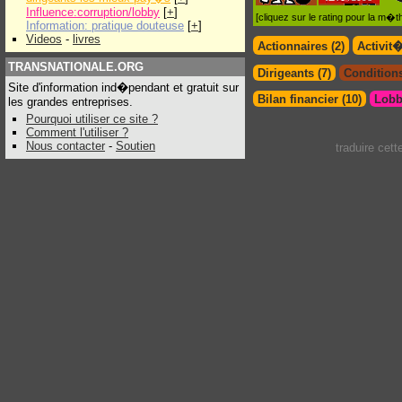
Influence:corruption/lobby
[
+
]
[cliquez sur le rating pour la m
Information: pratique douteuse
[
+
]
Videos
-
livres
Actionnaires (2)
Activit
TRANSNATIONALE.ORG
Dirigeants (7)
Conditions
Site d'information ind�pendant et gratuit sur
Bilan financier (10)
Lobb
les grandes entreprises.
Pourquoi utiliser ce site ?
Comment l'utiliser ?
Nous contacter
-
Soutien
traduire cet