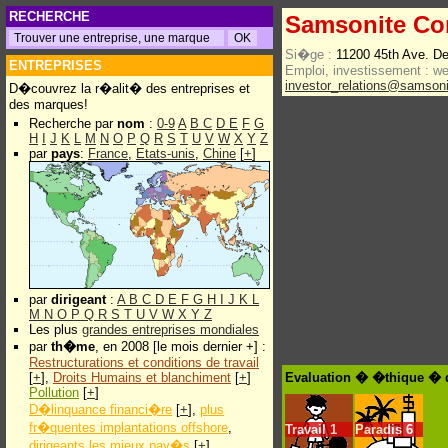
RECHERCHE
Samsonite Co
Si�ge :
11200 45th Ave. D
ENTREPRISES
Emploi, investissement :
w
investor_relations@samson
D�couvrez la r�alit� des entreprises et
des marques!
Recherche par
nom
:
0-9
A
B
C
D
E
F
G
H
I
J
K
L
M
N
O
P
Q
R
S
T
U
V
W
X
Y
Z
par
pays
:
France
,
Etats-unis
,
Chine
[
+
]
par
dirigeant
:
A
B
C
D
E
F
G
H
I
J
K
L
M
N
O
P
Q
R
S
T
U
V
W
X
Y
Z
Les plus
grandes entreprises mondiales
par
th�me
, en 2008 [le mois dernier +] :
Restructurations et conditions de travail
[
+
],
Droits Humains et blanchiment
[
+
]
Evaluation � �thique � 
Pollution
[
+
]
D�linquance financi�re
[
+
],
plus
fr�quentes implantations offshore
,
Travail
1
Paradis
6
dirigeants les mieux pay�s
[
+
]