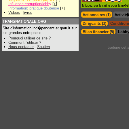
Influence:corruption/lobby
[
+
]
[cliquez sur le rating pour la m
Information: pratique douteuse
[
+
]
Videos
-
livres
Actionnaires (1)
Activit
TRANSNATIONALE.ORG
Dirigeants (3)
Conditions
Site d'information ind�pendant et gratuit sur
Bilan financier (5)
Lobby
les grandes entreprises.
Pourquoi utiliser ce site ?
Comment l'utiliser ?
Nous contacter
-
Soutien
traduire cet