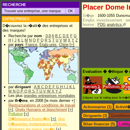
RECHERCHE
Placer Dome I
Si�ge :
1600-1055 Dunsmui
ENTREPRISES
Emploi, investissement :
w
bourse :
PDG
analytics
D�couvrez la r�alit� des entreprises et
des marques!
Recherche par
nom
:
0-9
A
B
C
D
E
F
G
H
I
J
K
L
M
N
O
P
Q
R
S
T
U
V
W
X
Y
Z
par
pays
:
France
,
Etats-unis
,
Chine
[
+
]
Evaluation � �thique � d
Humain
1
Pollution
3
Fra
par
dirigeant
:
A
B
C
D
E
F
G
H
I
J
K
L
M
N
O
P
Q
R
S
T
U
V
W
X
Y
Z
Les plus
grandes entreprises mondiales
[cliquez sur le rating pour la m
par
th�me
, en 2008 [le mois dernier +] :
Restructurations et conditions de travail
Actionnaires (1)
Activit
[
+
],
Droits Humains et blanchiment
[
+
]
Pollution
[
+
]
Dirigeants (3)
Conditions
D�linquance financi�re
[
+
],
plus
fr�quentes implantations offshore
,
Bilan financier (5)
Lobby
dirigeants les mieux pay�s
[
+
]