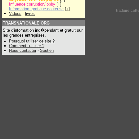
Influence:corruption/lobby
[
+
]
Information: pratique douteuse
[
+
]
traduire cet
Videos
-
livres
TRANSNATIONALE.ORG
Site d'information ind�pendant et gratuit sur
les grandes entreprises.
Pourquoi utiliser ce site ?
Comment l'utiliser ?
Nous contacter
-
Soutien