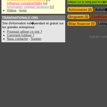
[cliquez sur le rating pour la m
Influence:corruption/lobby
[
+
]
Information: pratique douteuse
[
+
]
Actionnaires (2)
Activit
Videos
-
livres
Dirigeants (2)
Conditions
TRANSNATIONALE.ORG
Site d'information ind�pendant et gratuit sur
Bilan financier (5)
Lobby
les grandes entreprises.
Pourquoi utiliser ce site ?
Comment l'utiliser ?
traduire cet
Nous contacter
-
Soutien