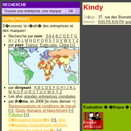
RECHERCHE
Kindy
Si�ge :
37, rue des Bonnet
ENTREPRISES
bourse :
KIN.PA KIN;PA
ana
D�couvrez la r�alit� des entreprises et
des marques!
Recherche par
nom
:
0-9
A
B
C
D
E
F
G
H
I
J
K
L
M
N
O
P
Q
R
S
T
U
V
W
X
Y
Z
par
pays
:
France
,
Etats-unis
,
Chine
[
+
]
par
dirigeant
:
A
B
C
D
E
F
G
H
I
J
K
L
M
N
O
P
Q
R
S
T
U
V
W
X
Y
Z
Les plus
grandes entreprises mondiales
par
th�me
, en 2008 [le mois dernier +] :
Restructurations et conditions de travail
Evaluation � �thique � 
[
+
],
Droits Humains et blanchiment
[
+
]
Pollution
[
+
]
D�linquance financi�re
[
+
],
plus
Emploi
fr�quentes implantations offshore
,
-
45%
/1998
dirigeants les mieux pay�s
[
+
]