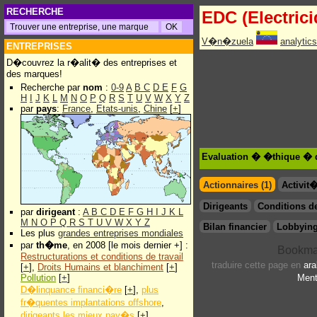
RECHERCHE
EDC (Electric
V�n�zuela
analytic
ENTREPRISES
D�couvrez la r�alit� des entreprises et
des marques!
Recherche par
nom
:
0-9
A
B
C
D
E
F
G
H
I
J
K
L
M
N
O
P
Q
R
S
T
U
V
W
X
Y
Z
par
pays
:
France
,
Etats-unis
,
Chine
[
+
]
Evaluation � �thique � d
Actionnaires (1)
Activit
Dirigeants
Conditions de
par
dirigeant
:
A
B
C
D
E
F
G
H
I
J
K
L
M
N
O
P
Q
R
S
T
U
V
W
X
Y
Z
Bilan financier
Lobbying
Les plus
grandes entreprises mondiales
par
th�me
, en 2008 [le mois dernier +] :
Restructurations et conditions de travail
traduire cette page en
ara
[
+
],
Droits Humains et blanchiment
[
+
]
Pollution
[
+
]
Ment
D�linquance financi�re
[
+
],
plus
fr�quentes implantations offshore
,
dirigeants les mieux pay�s
[
+
]