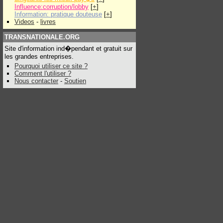
Influence:corruption/lobby
[
+
]
Information: pratique douteuse
[
+
]
Videos
-
livres
TRANSNATIONALE.ORG
Site d'information ind�pendant et gratuit sur
les grandes entreprises.
Pourquoi utiliser ce site ?
Comment l'utiliser ?
Nous contacter
-
Soutien