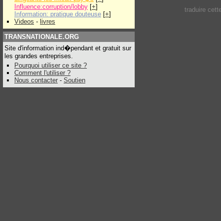
Influence:corruption/lobby
[
+
]
traduire cet
Information: pratique douteuse
[
+
]
Videos
-
livres
TRANSNATIONALE.ORG
Site d'information ind�pendant et gratuit sur
les grandes entreprises.
Pourquoi utiliser ce site ?
Comment l'utiliser ?
Nous contacter
-
Soutien