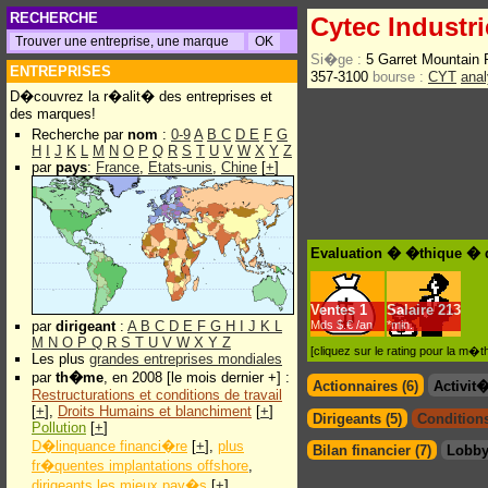
RECHERCHE
Cytec Industri
Si�ge :
5 Garret Mountain
ENTREPRISES
357-3100
bourse :
CYT
anal
D�couvrez la r�alit� des entreprises et
des marques!
Recherche par
nom
:
0-9
A
B
C
D
E
F
G
H
I
J
K
L
M
N
O
P
Q
R
S
T
U
V
W
X
Y
Z
par
pays
:
France
,
Etats-unis
,
Chine
[
+
]
Evaluation � �thique � d
Ventes
1
Salaire
213
par
dirigeant
:
A
B
C
D
E
F
G
H
I
J
K
L
Mds $.€ /an
*min.
M
N
O
P
Q
R
S
T
U
V
W
X
Y
Z
[cliquez sur le rating pour la m
Les plus
grandes entreprises mondiales
par
th�me
, en 2008 [le mois dernier +] :
Actionnaires (6)
Activit
Restructurations et conditions de travail
[
+
],
Droits Humains et blanchiment
[
+
]
Dirigeants (5)
Conditions
Pollution
[
+
]
D�linquance financi�re
[
+
],
plus
Bilan financier (7)
Lobby
fr�quentes implantations offshore
,
dirigeants les mieux pay�s
[
+
]