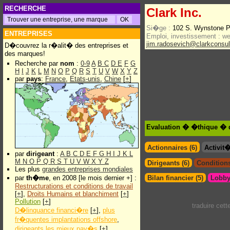
RECHERCHE
Clark Inc.
Si�ge :
102 S. Wynstone Pa
ENTREPRISES
Emploi, investissement :
w
jim.radosevich@clarkconsul
D�couvrez la r�alit� des entreprises et
des marques!
Recherche par
nom
:
0-9
A
B
C
D
E
F
G
H
I
J
K
L
M
N
O
P
Q
R
S
T
U
V
W
X
Y
Z
par
pays
:
France
,
Etats-unis
,
Chine
[
+
]
Evaluation � �thique � d
Actionnaires (6)
Activit
par
dirigeant
:
A
B
C
D
E
F
G
H
I
J
K
L
M
N
O
P
Q
R
S
T
U
V
W
X
Y
Z
Dirigeants (6)
Conditions
Les plus
grandes entreprises mondiales
par
th�me
, en 2008 [le mois dernier +] :
Bilan financier (5)
Lobby
Restructurations et conditions de travail
[
+
],
Droits Humains et blanchiment
[
+
]
Pollution
[
+
]
traduire cet
D�linquance financi�re
[
+
],
plus
fr�quentes implantations offshore
,
dirigeants les mieux pay�s
[
+
]