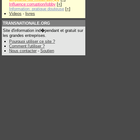
Influence:corruption/lobby
[
+
]
Information: pratique douteuse
[
+
]
Videos
-
livres
TRANSNATIONALE.ORG
Site d'information ind�pendant et gratuit sur
les grandes entreprises.
Pourquoi utiliser ce site ?
Comment l'utiliser ?
Nous contacter
-
Soutien