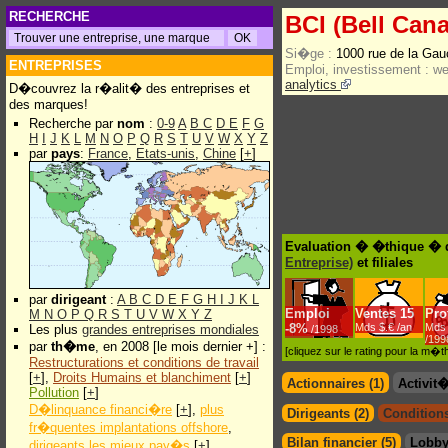
RECHERCHE
BCI (Bell Cana
Si�ge :
1000 rue de la Ga
ENTREPRISES
Emploi, investissement :
w
analytics
D�couvrez la r�alit� des entreprises et
des marques!
Recherche par
nom
:
0-9
A
B
C
D
E
F
G
H
I
J
K
L
M
N
O
P
Q
R
S
T
U
V
W
X
Y
Z
par
pays
:
France
,
Etats-unis
,
Chine
[
+
]
Evaluation � �thique � de
Entreprise)
et filiales
par
dirigeant
:
A
B
C
D
E
F
G
H
I
J
K
L
Emploi
Ventes
15
Prof
M
N
O
P
Q
R
S
T
U
V
W
X
Y
Z
-
8%
Mds $.€ /an
Mds 
Les plus
grandes entreprises mondiales
/1998
/199
par
th�me
, en 2008 [le mois dernier +] :
[cliquez sur le rating pour la m
Restructurations et conditions de travail
[
+
],
Droits Humains et blanchiment
[
+
]
Actionnaires (1)
Activit
Pollution
[
+
]
D�linquance financi�re
[
+
],
plus
Dirigeants (2)
Conditions
fr�quentes implantations offshore
,
Bilan financier (5)
Lobby
dirigeants les mieux pay�s
[
+
]