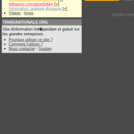
Influence:corruption/lobby
[
+
]
Information: pratique douteuse
[
+
]
Videos
-
livres
traduire cet
TRANSNATIONALE.ORG
Site d'information ind�pendant et gratuit sur
les grandes entreprises.
Pourquoi utiliser ce site ?
Comment l'utiliser ?
Nous contacter
-
Soutien