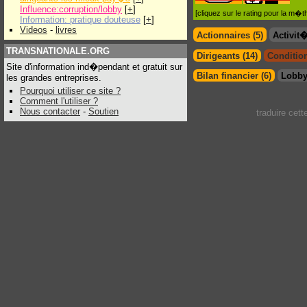
Influence:corruption/lobby
[
+
]
[cliquez sur le rating pour la m
Information: pratique douteuse
[
+
]
Videos
-
livres
Actionnaires (5)
Activit
TRANSNATIONALE.ORG
Dirigeants (14)
Condition
Site d'information ind�pendant et gratuit sur
Bilan financier (6)
Lobby
les grandes entreprises.
Pourquoi utiliser ce site ?
Comment l'utiliser ?
Nous contacter
-
Soutien
traduire cet