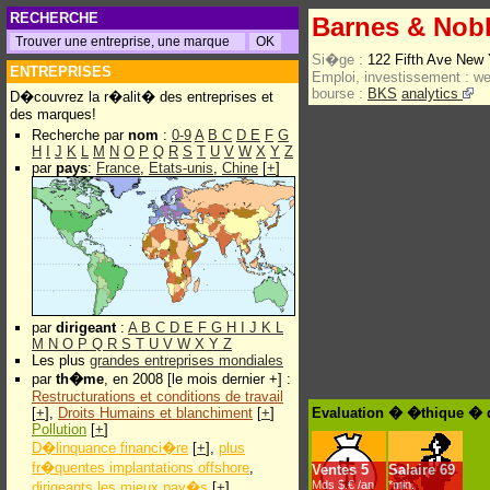
RECHERCHE
Barnes & Nob
Si�ge :
122 Fifth Ave New
ENTREPRISES
Emploi, investissement :
w
bourse :
BKS
analytics
D�couvrez la r�alit� des entreprises et
des marques!
Recherche par
nom
:
0-9
A
B
C
D
E
F
G
H
I
J
K
L
M
N
O
P
Q
R
S
T
U
V
W
X
Y
Z
par
pays
:
France
,
Etats-unis
,
Chine
[
+
]
par
dirigeant
:
A
B
C
D
E
F
G
H
I
J
K
L
M
N
O
P
Q
R
S
T
U
V
W
X
Y
Z
Les plus
grandes entreprises mondiales
par
th�me
, en 2008 [le mois dernier +] :
Restructurations et conditions de travail
[
+
],
Droits Humains et blanchiment
[
+
]
Evaluation � �thique � 
Pollution
[
+
]
D�linquance financi�re
[
+
],
plus
fr�quentes implantations offshore
,
Ventes
5
Salaire
69
Mds $.€ /an
*min.
dirigeants les mieux pay�s
[
+
]