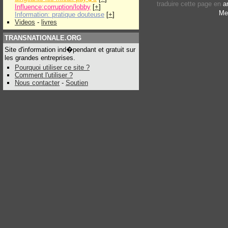
traduire cette page en
a
Influence:corruption/lobby
[
+
]
Me
Information: pratique douteuse
[
+
]
Videos
-
livres
TRANSNATIONALE.ORG
Site d'information ind�pendant et gratuit sur
les grandes entreprises.
Pourquoi utiliser ce site ?
Comment l'utiliser ?
Nous contacter
-
Soutien