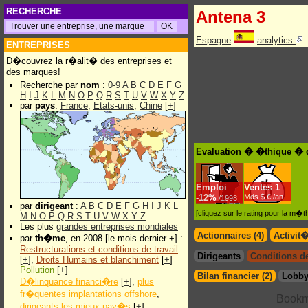
RECHERCHE
Antena 3
Espagne
analytics
ENTREPRISES
D�couvrez la r�alit� des entreprises et
des marques!
Recherche par
nom
:
0-9
A
B
C
D
E
F
G
H
I
J
K
L
M
N
O
P
Q
R
S
T
U
V
W
X
Y
Z
par
pays
:
France
,
Etats-unis
,
Chine
[
+
]
Evaluation � �thique � 
Emploi
Ventes
1
-
12%
Mds $.€ /an
/1998
par
dirigeant
:
A
B
C
D
E
F
G
H
I
J
K
L
[cliquez sur le rating pour la m
M
N
O
P
Q
R
S
T
U
V
W
X
Y
Z
Les plus
grandes entreprises mondiales
Actionnaires (4)
Activit
par
th�me
, en 2008 [le mois dernier +] :
Restructurations et conditions de travail
Dirigeants
Conditions de 
[
+
],
Droits Humains et blanchiment
[
+
]
Pollution
[
+
]
Bilan financier (2)
Lobby
D�linquance financi�re
[
+
],
plus
fr�quentes implantations offshore
,
dirigeants les mieux pay�s
[
+
]