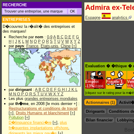
RECHERCHE
Admira ex-Tel
Espagne
analytics
ENTREPRISES
D�couvrez la r�alit� des entreprises et
des marques!
Recherche par
nom
:
0-9
A
B
C
D
E
F
G
H
I
J
K
L
M
N
O
P
Q
R
S
T
U
V
W
X
Y
Z
par
pays
:
France
,
Etats-unis
,
Chine
[
+
]
Evaluation � �thique � d
Emploi
Fraude
1
Ven
-
13%
Mds 
/1998
par
dirigeant
:
A
B
C
D
E
F
G
H
I
J
K
L
[cliquez sur le rating pour la m
M
N
O
P
Q
R
S
T
U
V
W
X
Y
Z
Les plus
grandes entreprises mondiales
Actionnaires (1)
Activit
par
th�me
, en 2008 [le mois dernier +] :
Restructurations et conditions de travail
Dirigeants
Conditions de
[
+
],
Droits Humains et blanchiment
[
+
]
Pollution
[
+
]
Bilan financier
Lobbying
D�linquance financi�re
[
+
],
plus
fr�quentes implantations offshore
,
dirigeants les mieux pay�s
[
+
]