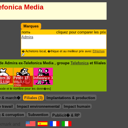
efonica Media
Marques
nom
cliquez pour comparer les prix
Admira
� Achetons local, �thique et au meilleur prix avec
Ethishop
e Admira ex-Telefonica Media , groupe
Telefonica
et filiales
tes
30
Profit
13
Influence
3
$.€ /an
Mds $.€
/1998
�thode et le nombre pour les donn�es]
� & march�
Filiales (3)
Implantations & production
 travail
Impact environnemental
Impact humain
 & corruption
Subvention
Publicit� & RP