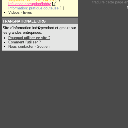
traduire cette page e
Influence:corruption/lobby
[
+
]
Information: pratique douteuse
[
+
]
Videos
-
livres
TRANSNATIONALE.ORG
Site d'information ind�pendant et gratuit sur
les grandes entreprises.
Pourquoi utiliser ce site ?
Comment l'utiliser ?
Nous contacter
-
Soutien