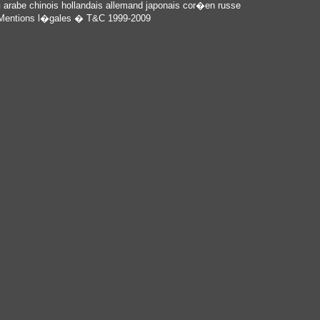
n
arabe
chinois
hollandais
allemand
japonais
cor�en
russe
Mentions l�gales
� T&C 1999-2009