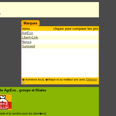
Marques
nom
cliquez pour comparer les prix
AgrEvo
LibertyLink
Nunza
Sunseed
� Achetons local, �thique et au meilleur prix avec
Ethishop
de AgrEvo , groupe
et filiales
tes
2
$.€ /an
�thode et le nombre pour les donn�es]