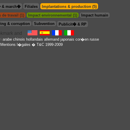
� & march�
Filiales
Implantations & production (5)
 de travail (1)
Impact environnemental (1)
Impact humain
ing & corruption
Subvention
Publicit� & RP
en
arabe
chinois
hollandais
allemand
japonais
cor�en
russe
Mentions l�gales
� T&C 1999-2009