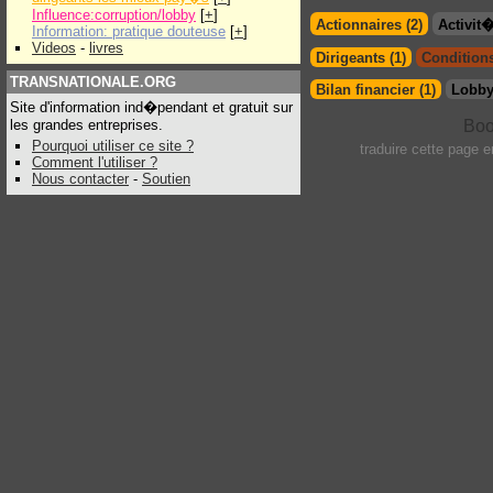
Influence:corruption/lobby
[
+
]
Actionnaires (2)
Activit
Information: pratique douteuse
[
+
]
Videos
-
livres
Dirigeants (1)
Conditions
TRANSNATIONALE.ORG
Bilan financier (1)
Lobby
Site d'information ind�pendant et gratuit sur
les grandes entreprises.
Pourquoi utiliser ce site ?
traduire cette page 
Comment l'utiliser ?
Nous contacter
-
Soutien