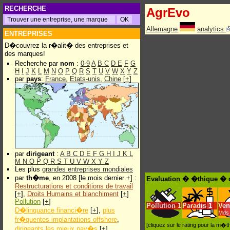
RECHERCHE
AgrEvo
Allemagne
analytics
ENTREPRISES
D�couvrez la r�alit� des entreprises et
des marques!
Recherche par
nom
:
0-9
A
B
C
D
E
F
G
H
I
J
K
L
M
N
O
P
Q
R
S
T
U
V
W
X
Y
Z
par
pays
:
France
,
Etats-unis
,
Chine
[
+
]
par
dirigeant
:
A
B
C
D
E
F
G
H
I
J
K
L
M
N
O
P
Q
R
S
T
U
V
W
X
Y
Z
Les plus
grandes entreprises mondiales
par
th�me
, en 2008 [le mois dernier +] :
Evaluation � �thique � 
Restructurations et conditions de travail
[
+
],
Droits Humains et blanchiment
[
+
]
Pollution
[
+
]
Pollution
1
Paradis
1
Ven
D�linquance financi�re
[
+
],
plus
Mds 
fr�quentes implantations offshore
,
[cliquez sur le rating pour la m
dirigeants les mieux pay�s
[
+
]