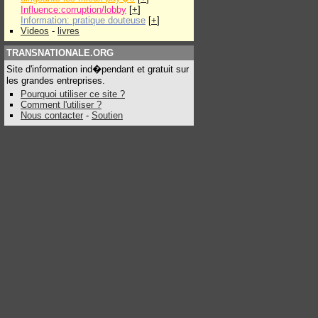
Influence:corruption/lobby
[
+
]
Information: pratique douteuse
[
+
]
Videos
-
livres
TRANSNATIONALE.ORG
Site d'information ind�pendant et gratuit sur
les grandes entreprises.
Pourquoi utiliser ce site ?
Comment l'utiliser ?
Nous contacter
-
Soutien