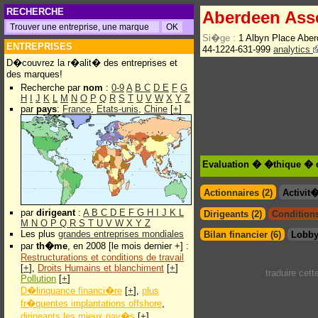
RECHERCHE
Aberdeen Ass
Si�ge :
1 Albyn Place Ab
ENTREPRISES
44-1224-631-999
analytics
D�couvrez la r�alit� des entreprises et
des marques!
Recherche par
nom
:
0-9
A
B
C
D
E
F
G
H
I
J
K
L
M
N
O
P
Q
R
S
T
U
V
W
X
Y
Z
par
pays
:
France
,
Etats-unis
,
Chine
[
+
]
Evaluation � �thique � 
Actionnaires (2)
Activit
par
dirigeant
:
A
B
C
D
E
F
G
H
I
J
K
L
Dirigeants (2)
Conditions
M
N
O
P
Q
R
S
T
U
V
W
X
Y
Z
Les plus
grandes entreprises mondiales
Bilan financier (6)
Lobby
par
th�me
, en 2008 [le mois dernier +] :
Restructurations et conditions de travail
[
+
],
Droits Humains et blanchiment
[
+
]
traduire cet
Pollution
[
+
]
D�linquance financi�re
[
+
],
plus
fr�quentes implantations offshore
,
dirigeants les mieux pay�s
[
+
]