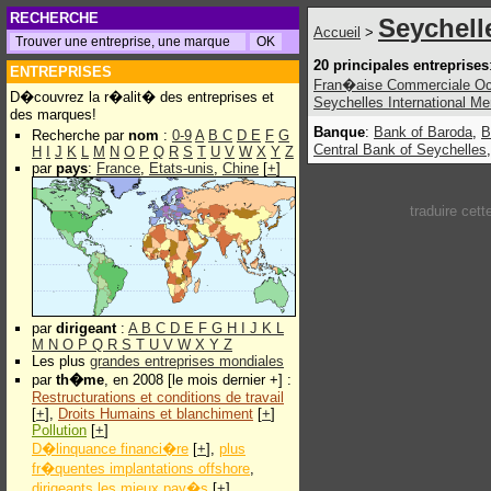
RECHERCHE
Seychell
Accueil
>
20 principales entreprises
ENTREPRISES
Fran�aise Commerciale Oc
D�couvrez la r�alit� des entreprises et
Seychelles International Me
des marques!
Banque
:
Bank of Baroda
,
B
Recherche par
nom
:
0-9
A
B
C
D
E
F
G
Central Bank of Seychelles
H
I
J
K
L
M
N
O
P
Q
R
S
T
U
V
W
X
Y
Z
par
pays
:
France
,
Etats-unis
,
Chine
[
+
]
traduire cet
par
dirigeant
:
A
B
C
D
E
F
G
H
I
J
K
L
M
N
O
P
Q
R
S
T
U
V
W
X
Y
Z
Les plus
grandes entreprises mondiales
par
th�me
, en 2008 [le mois dernier +] :
Restructurations et conditions de travail
[
+
],
Droits Humains et blanchiment
[
+
]
Pollution
[
+
]
D�linquance financi�re
[
+
],
plus
fr�quentes implantations offshore
,
dirigeants les mieux pay�s
[
+
]