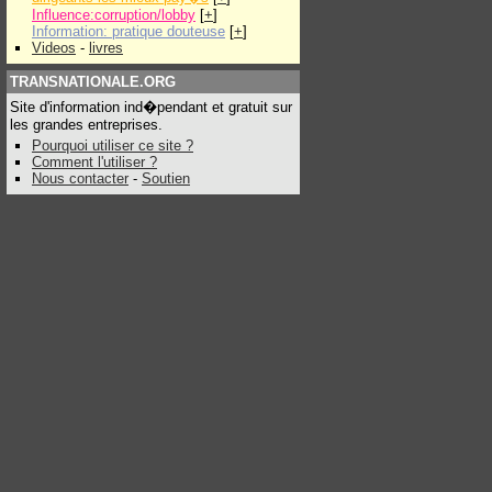
Influence:corruption/lobby
[
+
]
Information: pratique douteuse
[
+
]
Videos
-
livres
TRANSNATIONALE.ORG
Site d'information ind�pendant et gratuit sur
les grandes entreprises.
Pourquoi utiliser ce site ?
Comment l'utiliser ?
Nous contacter
-
Soutien