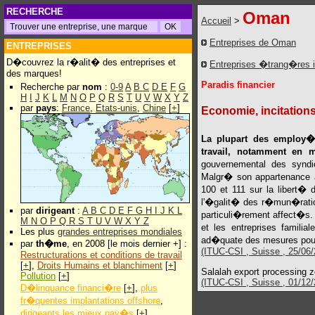
RECHERCHE
Oman
Accueil
>
Entreprises de Oman
ENTREPRISES
D�couvrez la r�alit� des entreprises et
Entreprises �trang�res 
des marques!
Paradis financier
Recherche par
nom
:
0-9
A
B
C
D
E
F
G
H
I
J
K
L
M
N
O
P
Q
R
S
T
U
V
W
X
Y
Z
par
pays
:
France
,
Etats-unis
,
Chine
[
+
]
Economie, incitations
La plupart des employ�
travail, notamment en m
gouvernemental des syndi
Malgr� son appartenance a
100 et 111 sur la libert� 
l'�galit� des r�mun�ratio
par
dirigeant
:
A
B
C
D
E
F
G
H
I
J
K
L
particuli�rement affect�s. L
M
N
O
P
Q
R
S
T
U
V
W
X
Y
Z
et les entreprises famili
Les plus
grandes entreprises mondiales
ad�quate des mesures pour 
par
th�me
, en 2008 [le mois dernier +] :
(ITUC-CSI , Suisse , 25/06
Restructurations et conditions de travail
[
+
],
Droits Humains et blanchiment
[
+
]
Salalah export processing 
Pollution
[
+
]
(ITUC-CSI , Suisse , 01/12/2
D�linquance financi�re
[
+
],
plus
fr�quentes implantations offshore
,
dirigeants les mieux pay�s
[
+
]