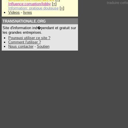
traduire cet
Influence:corruption/lobby
[
+
]
Information: pratique douteuse
[
+
]
Videos
-
livres
TRANSNATIONALE.ORG
Site d'information ind�pendant et gratuit sur
les grandes entreprises.
Pourquoi utiliser ce site ?
Comment l'utiliser ?
Nous contacter
-
Soutien