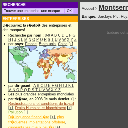
RECHERCHE
Montserr
Accueil
>
Banque
:
Barclays Plc
,
Roy
ENTREPRISES
D�couvrez la r�alit� des entreprises et
des marques!
traduire cet
Recherche par
nom
:
0-9
A
B
C
D
E
F
G
H
I
J
K
L
M
N
O
P
Q
R
S
T
U
V
W
X
Y
Z
par
pays
:
France
,
Etats-unis
,
Chine
[
+
]
par
dirigeant
:
A
B
C
D
E
F
G
H
I
J
K
L
M
N
O
P
Q
R
S
T
U
V
W
X
Y
Z
Les plus
grandes entreprises mondiales
par
th�me
, en 2008 [le mois dernier +] :
Restructurations et conditions de travail
[
+
],
Droits Humains et blanchiment
[
+
]
Pollution
[
+
]
D�linquance financi�re
[
+
],
plus
fr�quentes implantations offshore
,
dirigeants les mieux pay�s
[
+
]