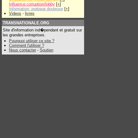
Influence:corruption/lobby
[
+
]
Information: pratique douteuse
[
+
]
Videos
-
livres
TRANSNATIONALE.ORG
Site d'information ind�pendant et gratuit sur
les grandes entreprises.
Pourquoi utiliser ce site ?
Comment l'utiliser ?
Nous contacter
-
Soutien