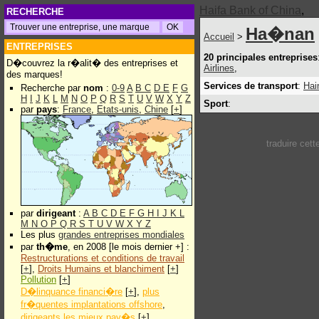
Haifa Bank of China
,
RECHERCHE
Ha�nan
Accueil
>
ENTREPRISES
20 principales entreprises
D�couvrez la r�alit� des entreprises et
Airlines
,
des marques!
Services de transport
:
Hai
Recherche par
nom
:
0-9
A
B
C
D
E
F
G
H
I
J
K
L
M
N
O
P
Q
R
S
T
U
V
W
X
Y
Z
Sport
:
par
pays
:
France
,
Etats-unis
,
Chine
[
+
]
traduire cet
par
dirigeant
:
A
B
C
D
E
F
G
H
I
J
K
L
M
N
O
P
Q
R
S
T
U
V
W
X
Y
Z
Les plus
grandes entreprises mondiales
par
th�me
, en 2008 [le mois dernier +] :
Restructurations et conditions de travail
[
+
],
Droits Humains et blanchiment
[
+
]
Pollution
[
+
]
D�linquance financi�re
[
+
],
plus
fr�quentes implantations offshore
,
dirigeants les mieux pay�s
[
+
]