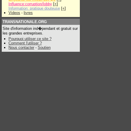
Influence:corruption/lobby
[
+
]
Information: pratique douteuse
[
+
]
Videos
-
livres
TRANSNATIONALE.ORG
Site d'information ind�pendant et gratuit sur
les grandes entreprises.
Pourquoi utiliser ce site ?
Comment l'utiliser ?
Nous contacter
-
Soutien