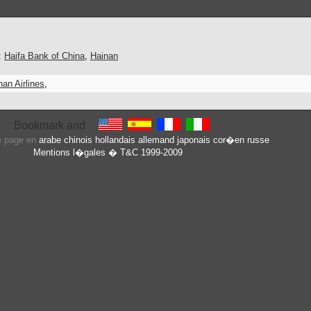
:
Haifa Bank of China
,
Hainan
nan Airlines
,
te page en
arabe
chinois
hollandais
allemand
japonais
cor�en
russe
Mentions l�gales
� T&C 1999-2009