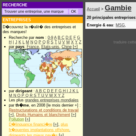
RECHERCHE
Gambie
Accueil
>
20 principales entreprises
ENTREPRISES
Energie & eau
:
MSG
,
D�couvrez la r�alit� des entreprises et
des marques!
Recherche par
nom
:
0-9
A
B
C
D
E
F
G
H
I
J
K
L
M
N
O
P
Q
R
S
T
U
V
W
X
Y
Z
traduire cet
par
pays
:
France
,
Etats-unis
,
Chine
[
+
]
par
dirigeant
:
A
B
C
D
E
F
G
H
I
J
K
L
M
N
O
P
Q
R
S
T
U
V
W
X
Y
Z
Les plus
grandes entreprises mondiales
par
th�me
, en 2008 [le mois dernier +] :
Restructurations et conditions de travail
[
+
],
Droits Humains et blanchiment
[
+
]
Pollution
[
+
]
D�linquance financi�re
[
+
],
plus
fr�quentes implantations offshore
,
dirigeants les mieux pay�s
[
+
]