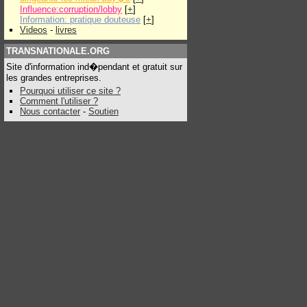
Influence:corruption/lobby
[
+
]
Information: pratique douteuse
[
+
]
Videos
-
livres
TRANSNATIONALE.ORG
Site d'information ind�pendant et gratuit sur
les grandes entreprises.
Pourquoi utiliser ce site ?
Comment l'utiliser ?
Nous contacter
-
Soutien