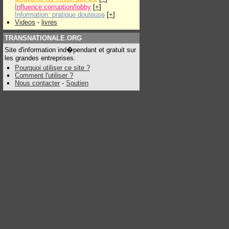
Influence:corruption/lobby
[
+
]
Information: pratique douteuse
[
+
]
Videos
-
livres
TRANSNATIONALE.ORG
Site d'information ind�pendant et gratuit sur
les grandes entreprises.
Pourquoi utiliser ce site ?
Comment l'utiliser ?
Nous contacter
-
Soutien