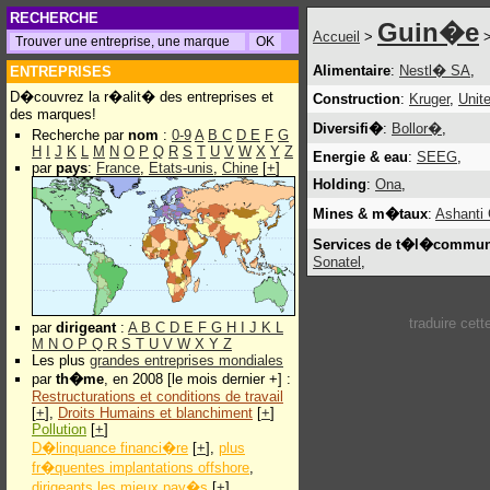
RECHERCHE
Guin�e
Accueil
>
>
Alimentaire
:
Nestl� SA
,
ENTREPRISES
D�couvrez la r�alit� des entreprises et
Construction
:
Kruger
,
Unit
des marques!
Diversifi�
:
Bollor�
,
Recherche par
nom
:
0-9
A
B
C
D
E
F
G
H
I
J
K
L
M
N
O
P
Q
R
S
T
U
V
W
X
Y
Z
Energie & eau
:
SEEG
,
par
pays
:
France
,
Etats-unis
,
Chine
[
+
]
Holding
:
Ona
,
Mines & m�taux
:
Ashanti 
Services de t�l�commun
Sonatel
,
traduire cet
par
dirigeant
:
A
B
C
D
E
F
G
H
I
J
K
L
M
N
O
P
Q
R
S
T
U
V
W
X
Y
Z
Les plus
grandes entreprises mondiales
par
th�me
, en 2008 [le mois dernier +] :
Restructurations et conditions de travail
[
+
],
Droits Humains et blanchiment
[
+
]
Pollution
[
+
]
D�linquance financi�re
[
+
],
plus
fr�quentes implantations offshore
,
dirigeants les mieux pay�s
[
+
]