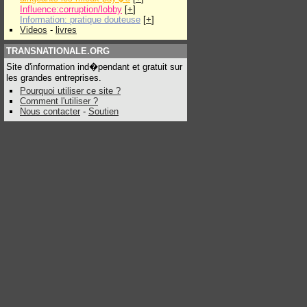
Influence:corruption/lobby
[
+
]
Information: pratique douteuse
[
+
]
Videos
-
livres
TRANSNATIONALE.ORG
Site d'information ind�pendant et gratuit sur
les grandes entreprises.
Pourquoi utiliser ce site ?
Comment l'utiliser ?
Nous contacter
-
Soutien