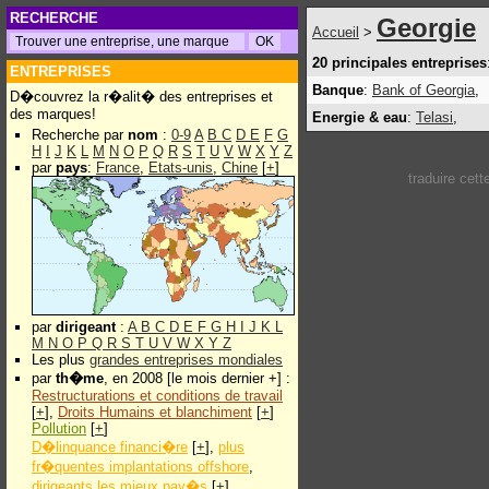
RECHERCHE
Georgie
Accueil
>
20 principales entreprises
ENTREPRISES
Banque
:
Bank of Georgia
,
D�couvrez la r�alit� des entreprises et
des marques!
Energie & eau
:
Telasi
,
Recherche par
nom
:
0-9
A
B
C
D
E
F
G
H
I
J
K
L
M
N
O
P
Q
R
S
T
U
V
W
X
Y
Z
par
pays
:
France
,
Etats-unis
,
Chine
[
+
]
traduire cet
par
dirigeant
:
A
B
C
D
E
F
G
H
I
J
K
L
M
N
O
P
Q
R
S
T
U
V
W
X
Y
Z
Les plus
grandes entreprises mondiales
par
th�me
, en 2008 [le mois dernier +] :
Restructurations et conditions de travail
[
+
],
Droits Humains et blanchiment
[
+
]
Pollution
[
+
]
D�linquance financi�re
[
+
],
plus
fr�quentes implantations offshore
,
dirigeants les mieux pay�s
[
+
]