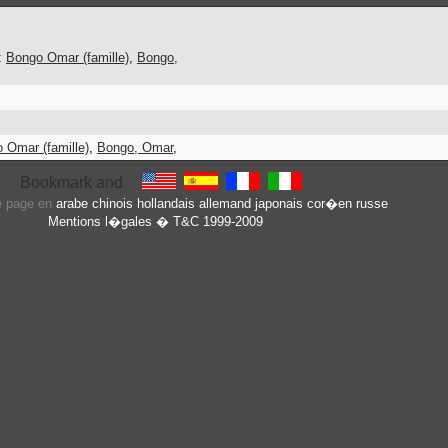
:
Bongo Omar (famille)
,
Bongo,
 Omar (famille)
,
Bongo, Omar
,
te page en
arabe
chinois
hollandais
allemand
japonais
cor�en
russe
Mentions l�gales
� T&C 1999-2009