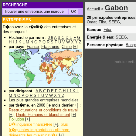
RECHERCHE
Gabon
Accueil
>
20 principales entreprises
ENTREPRISES
Omar
,
Fiba
,
SEEG
,
D�couvrez la r�alit� des entreprises et
Banque
:
Fiba
,
des marques!
Energie & eau
:
SEEG
,
Recherche par
nom
:
0-9
A
B
C
D
E
F
G
H
I
J
K
L
M
N
O
P
Q
R
S
T
U
V
W
X
Y
Z
Personne physique
:
Bongo
par
pays
:
France
,
Etats-unis
,
Chine
[
+
]
traduire cet
par
dirigeant
:
A
B
C
D
E
F
G
H
I
J
K
L
M
N
O
P
Q
R
S
T
U
V
W
X
Y
Z
Les plus
grandes entreprises mondiales
par
th�me
, en 2008 [le mois dernier +] :
Restructurations et conditions de travail
[
+
],
Droits Humains et blanchiment
[
+
]
Pollution
[
+
]
D�linquance financi�re
[
+
],
plus
fr�quentes implantations offshore
,
dirigeants les mieux pay�s
[
+
]