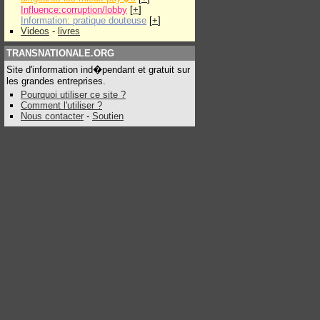
Influence:corruption/lobby
[
+
]
Information: pratique douteuse
[
+
]
Videos
-
livres
TRANSNATIONALE.ORG
Site d'information ind�pendant et gratuit sur
les grandes entreprises.
Pourquoi utiliser ce site ?
Comment l'utiliser ?
Nous contacter
-
Soutien