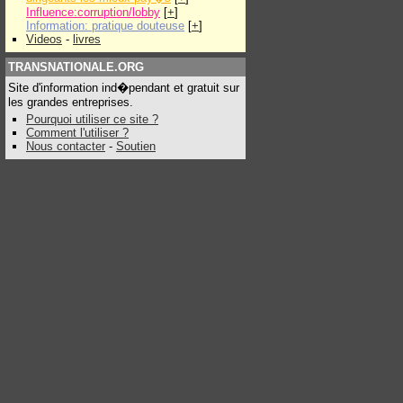
Influence:corruption/lobby
[
+
]
Information: pratique douteuse
[
+
]
Videos
-
livres
TRANSNATIONALE.ORG
Site d'information ind�pendant et gratuit sur
les grandes entreprises.
Pourquoi utiliser ce site ?
Comment l'utiliser ?
Nous contacter
-
Soutien