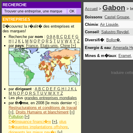
RECHERCHE
Gabon
Accueil
>
> I
Boissons
:
Castel Groupe
,
ENTREPRISES
Chimie
:
Air Liquide
,
D�couvrez la r�alit� des entreprises et
des marques!
Conseil
:
Salustro Reydel
,
Recherche par
nom
:
0-9
A
B
C
D
E
F
G
Diversifi�
:
Bollor�
,
H
I
J
K
L
M
N
O
P
Q
R
S
T
U
V
W
X
Y
Z
par
pays
:
France
,
Etats-unis
,
Chine
[
+
]
Energie & eau
:
Amerada H
Mines & m�taux
:
Eramet
,
traduire cet
par
dirigeant
:
A
B
C
D
E
F
G
H
I
J
K
L
M
N
O
P
Q
R
S
T
U
V
W
X
Y
Z
Les plus
grandes entreprises mondiales
par
th�me
, en 2008 [le mois dernier +] :
Restructurations et conditions de travail
[
+
],
Droits Humains et blanchiment
[
+
]
Pollution
[
+
]
D�linquance financi�re
[
+
],
plus
fr�quentes implantations offshore
,
dirigeants les mieux pay�s
[
+
]