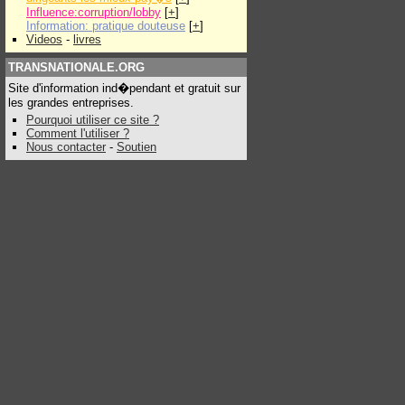
Influence:corruption/lobby
[
+
]
Information: pratique douteuse
[
+
]
Videos
-
livres
TRANSNATIONALE.ORG
Site d'information ind�pendant et gratuit sur
les grandes entreprises.
Pourquoi utiliser ce site ?
Comment l'utiliser ?
Nous contacter
-
Soutien