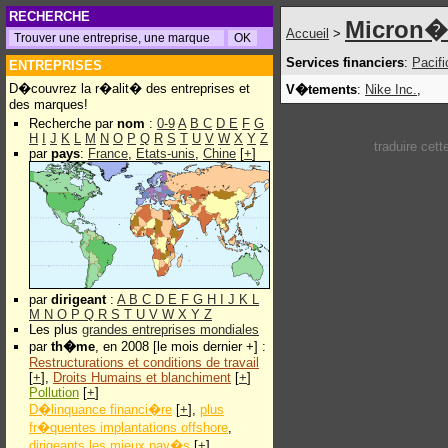
RECHERCHE
Micron�
Accueil
>
Services financiers
:
Pacifi
ENTREPRISES
D�couvrez la r�alit� des entreprises et
V�tements
:
Nike Inc.
,
des marques!
Recherche par
nom
:
0-9
A
B
C
D
E
F
G
H
I
J
K
L
M
N
O
P
Q
R
S
T
U
V
W
X
Y
Z
traduire cet
par
pays
:
France
,
Etats-unis
,
Chine
[
+
]
par
dirigeant
:
A
B
C
D
E
F
G
H
I
J
K
L
M
N
O
P
Q
R
S
T
U
V
W
X
Y
Z
Les plus
grandes entreprises mondiales
par
th�me
, en 2008 [le mois dernier +] :
Restructurations et conditions de travail
[
+
],
Droits Humains et blanchiment
[
+
]
Pollution
[
+
]
D�linquance financi�re
[
+
],
plus
fr�quentes implantations offshore
,
dirigeants les mieux pay�s
[
+
]