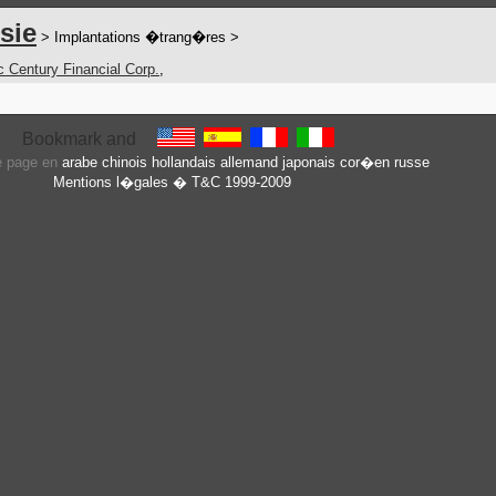
sie
> Implantations �trang�res >
c Century Financial Corp.
,
te page en
arabe
chinois
hollandais
allemand
japonais
cor�en
russe
Mentions l�gales
� T&C 1999-2009