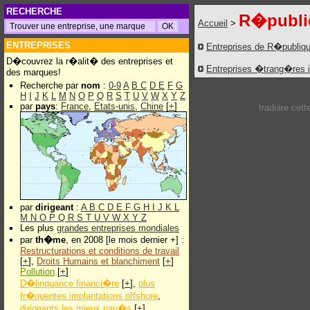
RECHERCHE
R�publiq
Accueil
>
ENTREPRISES
Entreprises de R�publiqu
D�couvrez la r�alit� des entreprises et
Entreprises �trang�res 
des marques!
Recherche par
nom
:
0-9
A
B
C
D
E
F
G
H
I
J
K
L
M
N
O
P
Q
R
S
T
U
V
W
X
Y
Z
par
pays
:
France
,
Etats-unis
,
Chine
[
+
]
traduire cet
par
dirigeant
:
A
B
C
D
E
F
G
H
I
J
K
L
M
N
O
P
Q
R
S
T
U
V
W
X
Y
Z
Les plus
grandes entreprises mondiales
par
th�me
, en 2008 [le mois dernier +] :
Restructurations et conditions de travail
[
+
],
Droits Humains et blanchiment
[
+
]
Pollution
[
+
]
D�linquance financi�re
[
+
],
plus
fr�quentes implantations offshore
,
dirigeants les mieux pay�s
[
+
]