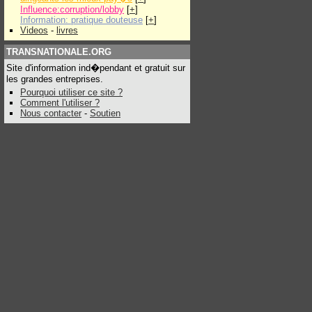
Influence:corruption/lobby
[
+
]
Information: pratique douteuse
[
+
]
Videos
-
livres
TRANSNATIONALE.ORG
Site d'information ind�pendant et gratuit sur
les grandes entreprises.
Pourquoi utiliser ce site ?
Comment l'utiliser ?
Nous contacter
-
Soutien