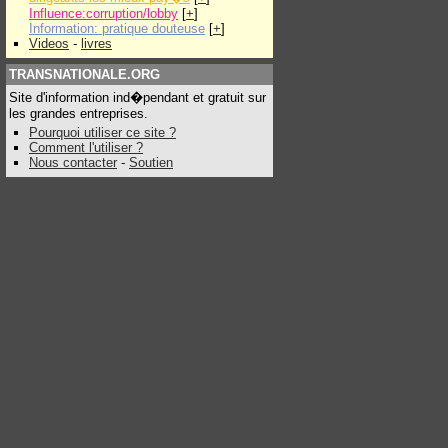
Influence:corruption/lobby
[
+
]
Information: pratique douteuse
[
+
]
Videos
-
livres
TRANSNATIONALE.ORG
Site d'information ind�pendant et gratuit sur
les grandes entreprises.
Pourquoi utiliser ce site ?
Comment l'utiliser ?
Nous contacter
-
Soutien