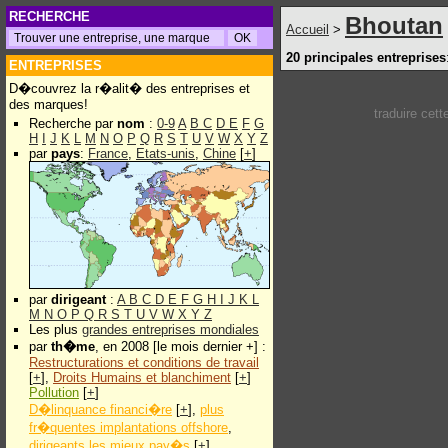
RECHERCHE
Bhoutan
Accueil
>
20 principales entreprises
ENTREPRISES
D�couvrez la r�alit� des entreprises et
des marques!
traduire cet
Recherche par
nom
:
0-9
A
B
C
D
E
F
G
H
I
J
K
L
M
N
O
P
Q
R
S
T
U
V
W
X
Y
Z
par
pays
:
France
,
Etats-unis
,
Chine
[
+
]
par
dirigeant
:
A
B
C
D
E
F
G
H
I
J
K
L
M
N
O
P
Q
R
S
T
U
V
W
X
Y
Z
Les plus
grandes entreprises mondiales
par
th�me
, en 2008 [le mois dernier +] :
Restructurations et conditions de travail
[
+
],
Droits Humains et blanchiment
[
+
]
Pollution
[
+
]
D�linquance financi�re
[
+
],
plus
fr�quentes implantations offshore
,
dirigeants les mieux pay�s
[
+
]