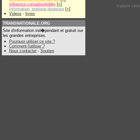
Influence:corruption/lobby
[
+
]
traduire cet
Information: pratique douteuse
[
+
]
Videos
-
livres
TRANSNATIONALE.ORG
Site d'information ind�pendant et gratuit sur
les grandes entreprises.
Pourquoi utiliser ce site ?
Comment l'utiliser ?
Nous contacter
-
Soutien