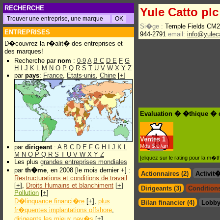
RECHERCHE
Yule Catto plc
Si�ge :
Temple Fields CM
ENTREPRISES
944-2791
email:
info@yulec
D�couvrez la r�alit� des entreprises et
des marques!
Recherche par
nom
:
0-9
A
B
C
D
E
F
G
H
I
J
K
L
M
N
O
P
Q
R
S
T
U
V
W
X
Y
Z
par
pays
:
France
,
Etats-unis
,
Chine
[
+
]
Evaluation � �thique � d
Ventes
1
Mds $.€ /an
par
dirigeant
:
A
B
C
D
E
F
G
H
I
J
K
L
M
N
O
P
Q
R
S
T
U
V
W
X
Y
Z
[cliquez sur le rating pour la m
Les plus
grandes entreprises mondiales
par
th�me
, en 2008 [le mois dernier +] :
Actionnaires (2)
Activit
Restructurations et conditions de travail
[
+
],
Droits Humains et blanchiment
[
+
]
Dirigeants (3)
Conditions
Pollution
[
+
]
D�linquance financi�re
[
+
],
plus
Bilan financier (4)
Lobby
fr�quentes implantations offshore
,
dirigeants les mieux pay�s
[
+
]