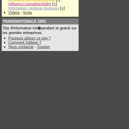
Influence:corruption/lobby
[
+
]
Information: pratique douteuse
[
+
]
Videos
-
livres
TRANSNATIONALE.ORG
Site d'information ind�pendant et gratuit sur
les grandes entreprises.
Pourquoi utiliser ce site ?
Comment l'utiliser ?
Nous contacter
-
Soutien