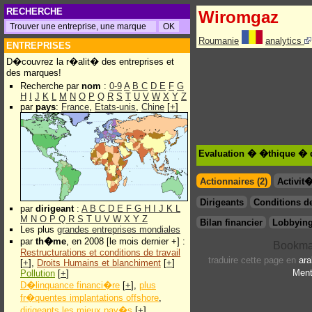
RECHERCHE
Wiromgaz
Roumanie
analytics
ENTREPRISES
D�couvrez la r�alit� des entreprises et
des marques!
Recherche par
nom
:
0-9
A
B
C
D
E
F
G
H
I
J
K
L
M
N
O
P
Q
R
S
T
U
V
W
X
Y
Z
par
pays
:
France
,
Etats-unis
,
Chine
[
+
]
Evaluation � �thique � 
Actionnaires (2)
Activit
Dirigeants
Conditions de
par
dirigeant
:
A
B
C
D
E
F
G
H
I
J
K
L
M
N
O
P
Q
R
S
T
U
V
W
X
Y
Z
Bilan financier
Lobbying
Les plus
grandes entreprises mondiales
par
th�me
, en 2008 [le mois dernier +] :
Restructurations et conditions de travail
traduire cette page en
ara
[
+
],
Droits Humains et blanchiment
[
+
]
Ment
Pollution
[
+
]
D�linquance financi�re
[
+
],
plus
fr�quentes implantations offshore
,
dirigeants les mieux pay�s
[
+
]