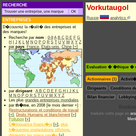
RECHERCHE
Vorkutaugol
Russie
analytics
ENTREPRISES
D�couvrez la r�alit� des entreprises et
des marques!
Recherche par
nom
:
0-9
A
B
C
D
E
F
G
H
I
J
K
L
M
N
O
P
Q
R
S
T
U
V
W
X
Y
Z
par
pays
:
France
,
Etats-unis
,
Chine
[
+
]
Evaluation � �thique � 
Actionnaires (1)
Activit
Dirigeants
Conditions de
par
dirigeant
:
A
B
C
D
E
F
G
H
I
J
K
L
M
N
O
P
Q
R
S
T
U
V
W
X
Y
Z
Bilan financier
Lobbying
Les plus
grandes entreprises mondiales
par
th�me
, en 2008 [le mois dernier +] :
Restructurations et conditions de travail
traduire cette page en
ara
[
+
],
Droits Humains et blanchiment
[
+
]
Ment
Pollution
[
+
]
D�linquance financi�re
[
+
],
plus
fr�quentes implantations offshore
,
dirigeants les mieux pay�s
[
+
]