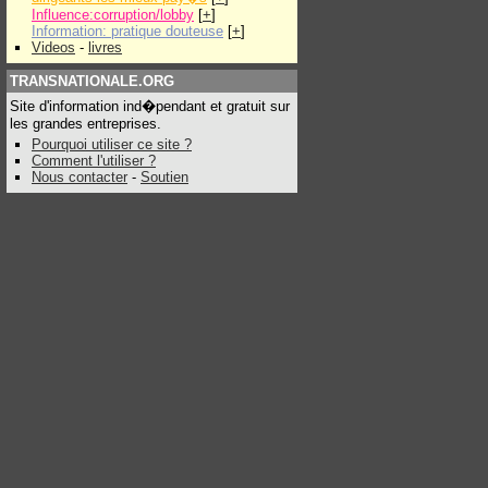
Influence:corruption/lobby
[
+
]
Information: pratique douteuse
[
+
]
Videos
-
livres
TRANSNATIONALE.ORG
Site d'information ind�pendant et gratuit sur
les grandes entreprises.
Pourquoi utiliser ce site ?
Comment l'utiliser ?
Nous contacter
-
Soutien