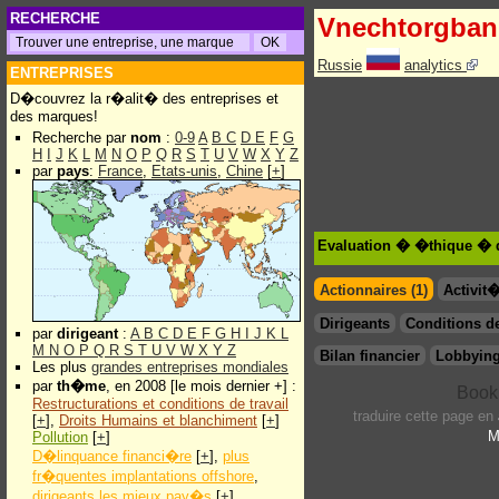
RECHERCHE
Vnechtorgban
Russie
analytics
ENTREPRISES
D�couvrez la r�alit� des entreprises et
des marques!
Recherche par
nom
:
0-9
A
B
C
D
E
F
G
H
I
J
K
L
M
N
O
P
Q
R
S
T
U
V
W
X
Y
Z
par
pays
:
France
,
Etats-unis
,
Chine
[
+
]
Evaluation � �thique � 
Actionnaires (1)
Activit
Dirigeants
Conditions de
par
dirigeant
:
A
B
C
D
E
F
G
H
I
J
K
L
M
N
O
P
Q
R
S
T
U
V
W
X
Y
Z
Bilan financier
Lobbying
Les plus
grandes entreprises mondiales
par
th�me
, en 2008 [le mois dernier +] :
Restructurations et conditions de travail
traduire cette page en
[
+
],
Droits Humains et blanchiment
[
+
]
M
Pollution
[
+
]
D�linquance financi�re
[
+
],
plus
fr�quentes implantations offshore
,
dirigeants les mieux pay�s
[
+
]