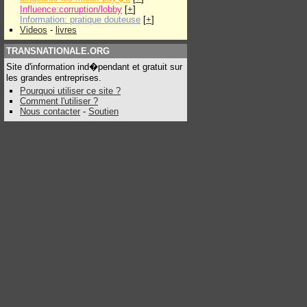
Influence:corruption/lobby
[
+
]
Information: pratique douteuse
[
+
]
Videos
-
livres
TRANSNATIONALE.ORG
Site d'information ind�pendant et gratuit sur
les grandes entreprises.
Pourquoi utiliser ce site ?
Comment l'utiliser ?
Nous contacter
-
Soutien