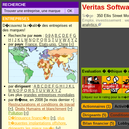
RECHERCHE
Veritas Softw
Si�ge :
350 Ellis Street M
ENTREPRISES
Emploi, investissement :
w
analytics
D�couvrez la r�alit� des entreprises et
des marques!
Recherche par
nom
:
0-9
A
B
C
D
E
F
G
H
I
J
K
L
M
N
O
P
Q
R
S
T
U
V
W
X
Y
Z
par
pays
:
France
,
Etats-unis
,
Chine
[
+
]
Evaluation � �thique � d
par
dirigeant
:
A
B
C
D
E
F
G
H
I
J
K
L
Emploi
Fraude
2
Par
M
N
O
P
Q
R
S
T
U
V
W
X
Y
Z
-
5%
/1998
Les plus
grandes entreprises mondiales
[cliquez sur le rating pour la m
par
th�me
, en 2008 [le mois dernier +] :
Restructurations et conditions de travail
Actionnaires (1)
Activit
[
+
],
Droits Humains et blanchiment
[
+
]
Pollution
[
+
]
Dirigeants (5)
Conditions
D�linquance financi�re
[
+
],
plus
fr�quentes implantations offshore
,
Bilan financier (5)
Lobby
dirigeants les mieux pay�s
[
+
]