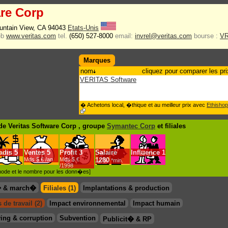
are Corp
ountain View, CA 94043
Etats-Unis
eb
www.veritas.com
tel.
(650) 527-8000
email:
invrel@veritas.com
bourse :
V
Marques
nom
cliquez pour comparer les pri
VERITAS Software
� Achetons local, �thique et au meilleur prix avec
Ethishop
e Veritas Software Corp , groupe
Symantec Corp
et filiales
adis
5
Ventes
5
Profit
3
Salaire
Influence
1
Mds $.€ /an
Mds $.€
1280
*min.
/1998
�thode et le nombre pour les donn�es]
� & march�
Filiales (1)
Implantations & production
 de travail (2)
Impact environnemental
Impact humain
ing & corruption
Subvention
Publicit� & RP