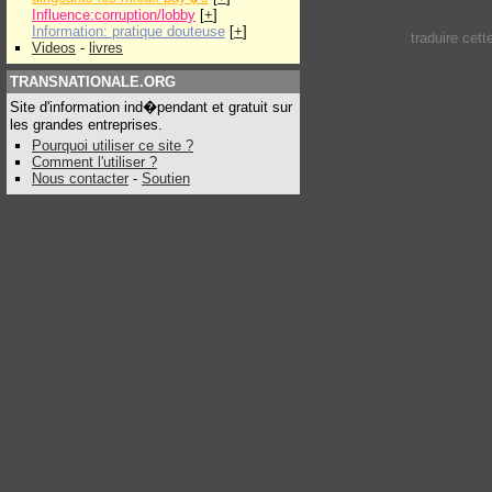
Influence:corruption/lobby
[
+
]
Information: pratique douteuse
[
+
]
traduire cet
Videos
-
livres
TRANSNATIONALE.ORG
Site d'information ind�pendant et gratuit sur
les grandes entreprises.
Pourquoi utiliser ce site ?
Comment l'utiliser ?
Nous contacter
-
Soutien