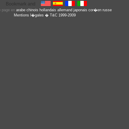
te page en
arabe
chinois
hollandais
allemand
japonais
cor�en
russe
Mentions l�gales
� T&C 1999-2009