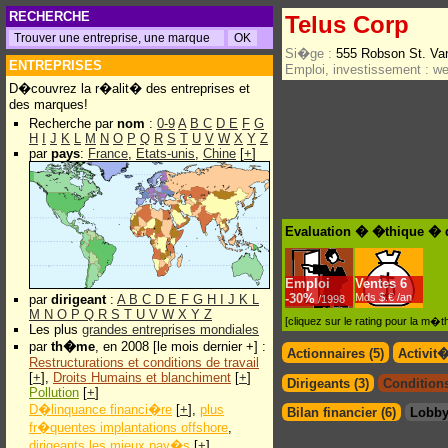
RECHERCHE
Telus Corp
Si�ge :
555 Robson St. Va
ENTREPRISES
Emploi, investissement :
w
D�couvrez la r�alit� des entreprises et
des marques!
Recherche par
nom
:
0-9
A
B
C
D
E
F
G
H
I
J
K
L
M
N
O
P
Q
R
S
T
U
V
W
X
Y
Z
par
pays
:
France
,
Etats-unis
,
Chine
[
+
]
Evaluation � �thique � 
Emploi
Ventes
6
-
30%
Mds $.€ /an
par
dirigeant
:
A
B
C
D
E
F
G
H
I
J
K
L
/1998
M
N
O
P
Q
R
S
T
U
V
W
X
Y
Z
[cliquez sur le rating pour la m
Les plus
grandes entreprises mondiales
par
th�me
, en 2008 [le mois dernier +] :
Actionnaires (5)
Activit
Restructurations et conditions de travail
[
+
],
Droits Humains et blanchiment
[
+
]
Dirigeants (3)
Conditions
Pollution
[
+
]
D�linquance financi�re
[
+
],
plus
Bilan financier (6)
Lobby
fr�quentes implantations offshore
,
dirigeants les mieux pay�s
[
+
]