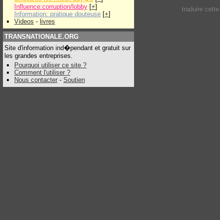
Influence:corruption/lobby
[
+
]
traduire cett
Information: pratique douteuse
[
+
]
Videos
-
livres
TRANSNATIONALE.ORG
Site d'information ind�pendant et gratuit sur
les grandes entreprises.
Pourquoi utiliser ce site ?
Comment l'utiliser ?
Nous contacter
-
Soutien