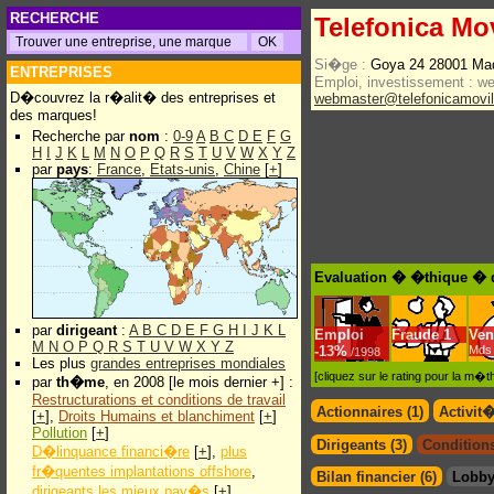
RECHERCHE
Telefonica Mo
Si�ge :
Goya 24 28001 Ma
ENTREPRISES
Emploi, investissement :
w
D�couvrez la r�alit� des entreprises et
webmaster@telefonicamovi
des marques!
Recherche par
nom
:
0-9
A
B
C
D
E
F
G
H
I
J
K
L
M
N
O
P
Q
R
S
T
U
V
W
X
Y
Z
par
pays
:
France
,
Etats-unis
,
Chine
[
+
]
Evaluation � �thique � d
par
dirigeant
:
A
B
C
D
E
F
G
H
I
J
K
L
Emploi
Fraude
1
Ven
M
N
O
P
Q
R
S
T
U
V
W
X
Y
Z
-
13%
Mds 
/1998
Les plus
grandes entreprises mondiales
[cliquez sur le rating pour la m
par
th�me
, en 2008 [le mois dernier +] :
Restructurations et conditions de travail
Actionnaires (1)
Activit
[
+
],
Droits Humains et blanchiment
[
+
]
Pollution
[
+
]
Dirigeants (3)
Conditions
D�linquance financi�re
[
+
],
plus
fr�quentes implantations offshore
,
Bilan financier (6)
Lobby
dirigeants les mieux pay�s
[
+
]