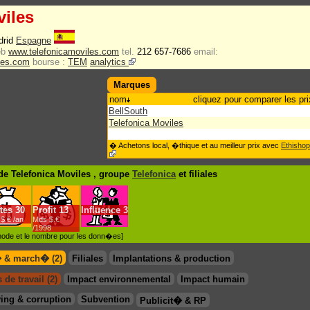
viles
drid
Espagne
eb
www.telefonicamoviles.com
tel.
212 657-7686
email:
les.com
bourse :
TEM
analytics
Marques
nom
cliquez pour comparer les pri
BellSouth
Telefonica Moviles
� Achetons local, �thique et au meilleur prix avec
Ethishop
e Telefonica Moviles , groupe
Telefonica
et filiales
tes
30
Profit
13
Influence
3
$.€ /an
Mds $.€
/1998
�thode et le nombre pour les donn�es]
� & march� (2)
Filiales
Implantations & production
 de travail (2)
Impact environnemental
Impact humain
ing & corruption
Subvention
Publicit� & RP