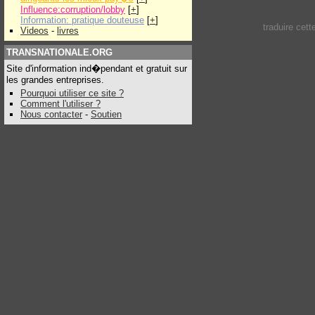
Influence:corruption/lobby
[
+
]
Information: pratique douteuse
[
+
]
traduire cet
Videos
-
livres
TRANSNATIONALE.ORG
Site d'information ind�pendant et gratuit sur
les grandes entreprises.
Pourquoi utiliser ce site ?
Comment l'utiliser ?
Nous contacter
-
Soutien