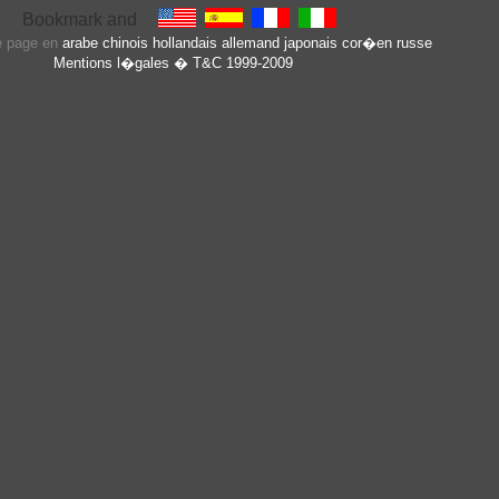
te page en
arabe
chinois
hollandais
allemand
japonais
cor�en
russe
Mentions l�gales
� T&C 1999-2009