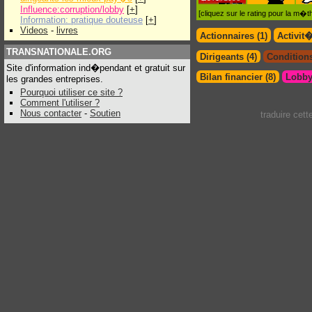
Influence:corruption/lobby
[
+
]
[cliquez sur le rating pour la m
Information: pratique douteuse
[
+
]
Videos
-
livres
Actionnaires (1)
Activit
TRANSNATIONALE.ORG
Dirigeants (4)
Conditions
Site d'information ind�pendant et gratuit sur
Bilan financier (8)
Lobby
les grandes entreprises.
Pourquoi utiliser ce site ?
Comment l'utiliser ?
Nous contacter
-
Soutien
traduire cet