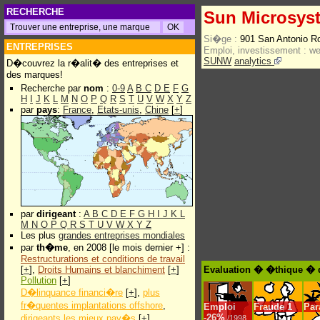
RECHERCHE
Sun Microsyst
Si�ge :
901 San Antonio R
ENTREPRISES
Emploi, investissement :
w
SUNW
analytics
D�couvrez la r�alit� des entreprises et
des marques!
Recherche par
nom
:
0-9
A
B
C
D
E
F
G
H
I
J
K
L
M
N
O
P
Q
R
S
T
U
V
W
X
Y
Z
par
pays
:
France
,
Etats-unis
,
Chine
[
+
]
par
dirigeant
:
A
B
C
D
E
F
G
H
I
J
K
L
M
N
O
P
Q
R
S
T
U
V
W
X
Y
Z
Les plus
grandes entreprises mondiales
par
th�me
, en 2008 [le mois dernier +] :
Restructurations et conditions de travail
[
+
],
Droits Humains et blanchiment
[
+
]
Evaluation � �thique � 
Pollution
[
+
]
D�linquance financi�re
[
+
],
plus
fr�quentes implantations offshore
,
Emploi
Fraude
1
Par
-
26%
dirigeants les mieux pay�s
[
+
]
/1998