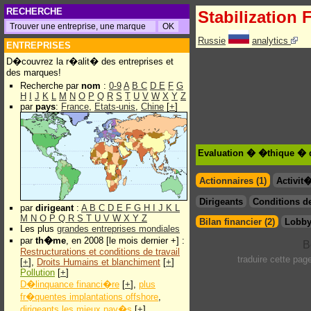
RECHERCHE
Stabilization
Russie
analytics
ENTREPRISES
D�couvrez la r�alit� des entreprises et
des marques!
Recherche par
nom
:
0-9
A
B
C
D
E
F
G
H
I
J
K
L
M
N
O
P
Q
R
S
T
U
V
W
X
Y
Z
par
pays
:
France
,
Etats-unis
,
Chine
[
+
]
Evaluation � �thique � d
Actionnaires (1)
Activit
Dirigeants
Conditions de
par
dirigeant
:
A
B
C
D
E
F
G
H
I
J
K
L
M
N
O
P
Q
R
S
T
U
V
W
X
Y
Z
Bilan financier (2)
Lobby
Les plus
grandes entreprises mondiales
par
th�me
, en 2008 [le mois dernier +] :
Restructurations et conditions de travail
traduire cette pa
[
+
],
Droits Humains et blanchiment
[
+
]
Pollution
[
+
]
D�linquance financi�re
[
+
],
plus
fr�quentes implantations offshore
,
dirigeants les mieux pay�s
[
+
]