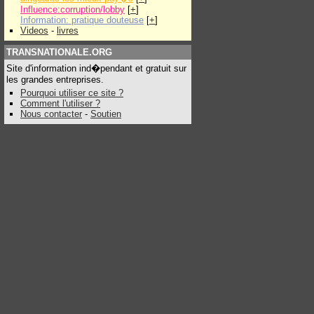
Influence:corruption/lobby
[
+
]
Information: pratique douteuse
[
+
]
Videos
-
livres
TRANSNATIONALE.ORG
Site d'information ind�pendant et gratuit sur
les grandes entreprises.
Pourquoi utiliser ce site ?
Comment l'utiliser ?
Nous contacter
-
Soutien