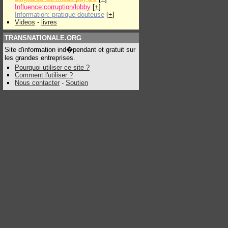
Influence:corruption/lobby
[
+
]
Information: pratique douteuse
[
+
]
Videos
-
livres
TRANSNATIONALE.ORG
Site d'information ind�pendant et gratuit sur
les grandes entreprises.
Pourquoi utiliser ce site ?
Comment l'utiliser ?
Nous contacter
-
Soutien