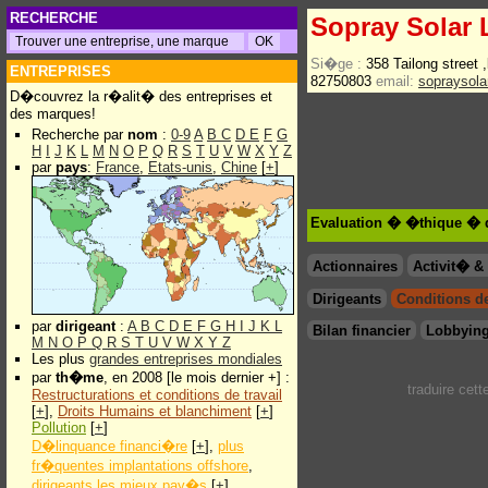
RECHERCHE
Sopray Solar 
Si�ge :
358 Tailong street 
ENTREPRISES
82750803
email:
sopraysol
D�couvrez la r�alit� des entreprises et
des marques!
Recherche par
nom
:
0-9
A
B
C
D
E
F
G
H
I
J
K
L
M
N
O
P
Q
R
S
T
U
V
W
X
Y
Z
par
pays
:
France
,
Etats-unis
,
Chine
[
+
]
Evaluation � �thique � d
Actionnaires
Activit� 
Dirigeants
Conditions de 
par
dirigeant
:
A
B
C
D
E
F
G
H
I
J
K
L
Bilan financier
Lobbying
M
N
O
P
Q
R
S
T
U
V
W
X
Y
Z
Les plus
grandes entreprises mondiales
par
th�me
, en 2008 [le mois dernier +] :
traduire cet
Restructurations et conditions de travail
[
+
],
Droits Humains et blanchiment
[
+
]
Pollution
[
+
]
D�linquance financi�re
[
+
],
plus
fr�quentes implantations offshore
,
dirigeants les mieux pay�s
[
+
]