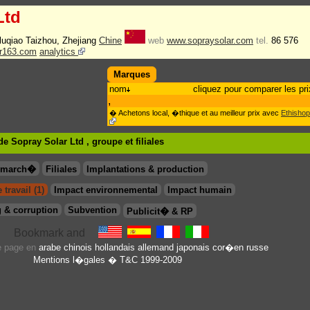
Ltd
,luqiao Taizhou, Zhejiang
Chine
web
www.sopraysolar.com
tel.
86 576
ar163.com
analytics
Marques
nom
cliquez pour comparer les pri
,
� Achetons local, �thique et au meilleur prix avec
Ethishop
e Sopray Solar Ltd , groupe
et filiales
& march�
Filiales
Implantations & production
travail (1)
Impact environnemental
Impact humain
 & corruption
Subvention
Publicit� & RP
te page en
arabe
chinois
hollandais
allemand
japonais
cor�en
russe
Mentions l�gales
� T&C 1999-2009