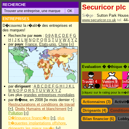
RECHERCHE
Securicor plc
Si�ge :
Sutton Park House
ENTREPRISES
www.securicor.co.uk
tel.
44-
D�couvrez la r�alit� des entreprises et
des marques!
Recherche par
nom
:
0-9
A
B
C
D
E
F
G
H
I
J
K
L
M
N
O
P
Q
R
S
T
U
V
W
X
Y
Z
par
pays
:
France
,
Etats-unis
,
Chine
[
+
]
Evaluation � �thique � d
Travail
4
Ventes
9
Inf
Mds $.€ /an
par
dirigeant
:
A
B
C
D
E
F
G
H
I
J
K
L
M
N
O
P
Q
R
S
T
U
V
W
X
Y
Z
[cliquez sur le rating pour la m
Les plus
grandes entreprises mondiales
par
th�me
, en 2008 [le mois dernier +] :
Actionnaires (3)
Activit
Restructurations et conditions de travail
[
+
],
Droits Humains et blanchiment
[
+
]
Dirigeants (4)
Conditions
Pollution
[
+
]
D�linquance financi�re
[
+
],
plus
Bilan financier (6)
Lobby
fr�quentes implantations offshore
,
dirigeants les mieux pay�s
[
+
]