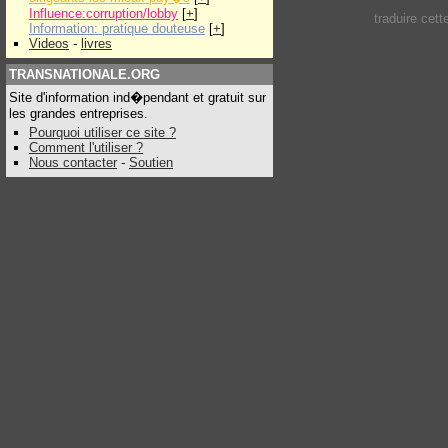
Influence:corruption/lobby
[
+
]
traduire cet
Information: pratique douteuse
[
+
]
Videos
-
livres
TRANSNATIONALE.ORG
Site d'information ind�pendant et gratuit sur
les grandes entreprises.
Pourquoi utiliser ce site ?
Comment l'utiliser ?
Nous contacter
-
Soutien